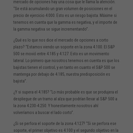
mercado de opciones hay una cosa que le llama la atención.
“Se está acumulando un gran volumen de posiciones en el
precio de ejercicio 4.000. Esto es un riesgo bajista. Máxime si
tenemos en cuenta que la gamma es negativa, y el importe de
la gamma negativa se sigue incrementando”.
¿Qué es lo que nos dice el mercado de opciones a corto
plazo? “Estamos viendo un soporte en la zona 4.100. El S&P
500 se movió entre 4.185 y 4.127. Esto es un movimiento
lateral. Lo primero que nosotros tenemos en cuenta es que los
bajistas tienen el control, y en tanto en cuanto el S&P 500 se
mantenga por debajo de 4.185, nuestra predisposición es
bajista”.
¿Y si supera el 4.185? “Lo más probable es que se produjera el
despliegue de un tramo al alza que podrían llevar al S&P 500 a
la zona 4.230-4.250. Y honestamente nosotros ahí
volveríamos a buscar el lado corto”.
¿Si se perfora el soporte de la zona 4.127? “Si se perfora ese
soporte, el primer objetivo es 4.100 y el segundo objetivo en la