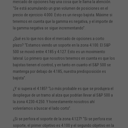
mercado de opciones hay una cosa que le llama la atención.
“Se está acumulando un gran volumen de posiciones en el
precio de ejercicio 4.000. Esto es un riesgo bajista. Máxime si
tenemos en cuenta que la gamma es negativa, y el importe de
la gamma negativa se sigue incrementando”.
¿Qué es lo que nos dice el mercado de opciones a corto
plazo? “Estamos viendo un soporte en la zona 4.100. El S&P
500 se movió entre 4.185 y 4.127. Esto es un movimiento
lateral. Lo primero que nosotros tenemos en cuenta es que los
bajistas tienen el control, y en tanto en cuanto el S&P 500 se
mantenga por debajo de 4.185, nuestra predisposición es
bajista”.
¿Y si supera el 4.185? “Lo más probable es que se produjera el
despliegue de un tramo al alza que podrían llevar al S&P 500 a
la zona 4.230-4.250. Y honestamente nosotros ahí
volveríamos a buscar el lado corto”.
¿Si se perfora el soporte de la zona 4.127? “Si se perfora ese
soporte, el primer objetivo es 4.100 y el segundo objetivo en la