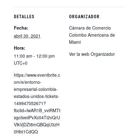
DETALLES
ORGANIZADOR
Fecha:
Cámara de Comercio
Colombo Americana de
abril 30, 2021
Miami
Hora:
Ver la web Organizador
11:00 am - 12:00 pm
UTC+0
https://www.eventbrite.c
om/e/entorno-
empresarial-colombia-
estados-unidos-tickets-
149947052671?
fbclid=IwAR1B_vviRMTt
sgcIsedPvXc04Ti2vQrU
VlkVjDZt8mQBQqU3zH
0Hbt1CdQQ