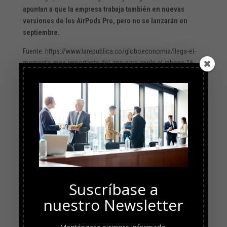
apuntan a que la empresa trabaja también en nuevas
versiones de los AirPods Pro, pero no se lanzarán en
septiembre.
Fuente: https://www.larepublica.co/globoeconomia/llega-el-
momento-mas-importante-del-ano-para-apple-el-iphone-16-
sera-presentado-3947920
Suscríbase a
nuestro Newsletter