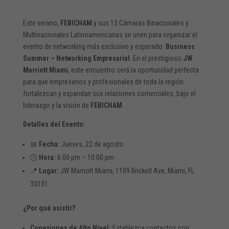
Este verano,
FEBICHAM
y sus 13 Cámaras Binacionales y
Multinacionales Latinoamericanas se unen para organizar el
evento de networking más exclusivo y esperado:
Business
Summer – Networking Empresarial
. En el prestigioso
JW
Marriott Miami
, este encuentro será la oportunidad perfecta
para que empresarios y profesionales de toda la región
fortalezcan y expandan sus relaciones comerciales, bajo el
liderazgo y la visión de
FEBICHAM
.
Detalles del Evento:
📅
Fecha:
Jueves, 22 de agosto
🕓
Hora:
6:00 pm – 10:00 pm
📍
Lugar:
JW Marriott Miami, 1109 Brickell Ave, Miami, FL
33131
¿Por qué asistir?
Conexiones de Alto Nivel:
Establezca contactos con