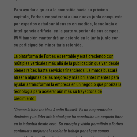
Para ayudar a guiar a la compañía hacia su próximo
capítulo, Forbes empoderará a una nueva junta compuesta
por expertos estadounidenses en medios, tecnología e
inteligencia artificial en la parte superior de sus campos.
IWM también mantendrá un asiento en la junta junto con
su participación minoritaria retenida.
La plataforma de Forbes es rentable y está creciendo con
múltiples verticales más allá de la publicación que van desde
bienes raíces hasta servicios financieros. La marca buscará
atraer a algunas de las mejores y más brillantes mentes para
ayudar a transformar la empresa en un negocio que prioriza la
tecnología para acelerar aún más su trayectoria de
crecimiento.
“Damos la bienvenida a Austin Russell. Es un emprendedor
dinámico y un líder intelectual que ha construido un negocio líder
en la industria desde cero. Su energía y visión permitirán a Forbes
continuar y mejorar el excelente trabajo por el que somos