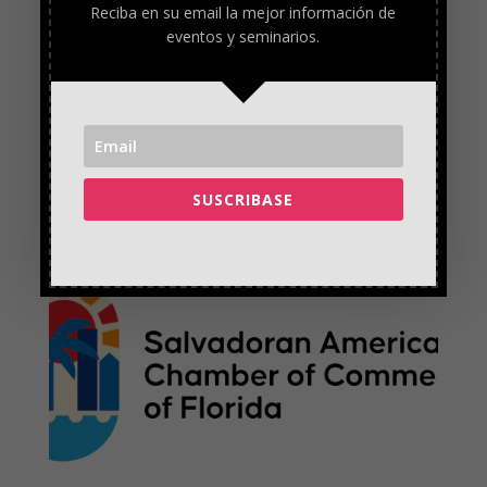
año pasado en Philanthropy 50 como el 36º donante caritativo
Reciba en su email la mejor información de
más grande de Estados Unidos.
eventos y seminarios.
Fuente: https://www.forbesargentina.com/negocios/quien-
austin-russell-multimillonario-innovador-filantropo-28-anos-
sera-nuevo-dueno-forbes-n33767
SUSCRIBASE