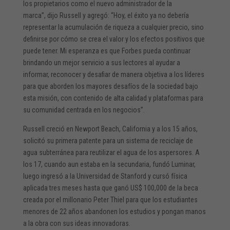
los propietarios como el nuevo administrador de la
marca”, dijo Russell y agregó: “Hoy, el éxito ya no debería
representar la acumulación de riqueza a cualquier precio, sino
definirse por cómo se crea el valor y los efectos positivos que
puede tener. Mi esperanza es que Forbes pueda continuar
brindando un mejor servicio a sus lectores al ayudar a
informar, reconocer y desafiar de manera objetiva a los líderes
para que aborden los mayores desafíos de la sociedad bajo
esta misión, con contenido de alta calidad y plataformas para
su comunidad centrada en los negocios”.
Russell creció en Newport Beach, California y a los 15 años,
solicitó su primera patente para un sistema de reciclaje de
agua subterránea para reutilizar el agua de los aspersores. A
los 17, cuando aun estaba en la secundaria, fundó Luminar,
luego ingresó a la Universidad de Stanford y cursó física
aplicada tres meses hasta que ganó US$ 100,000 de la beca
creada por el millonario Peter Thiel para que los estudiantes
menores de 22 años abandonen los estudios y pongan manos
a la obra con sus ideas innovadoras.