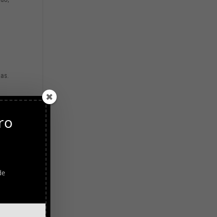
nas.
ro
ca
ngo
de
de