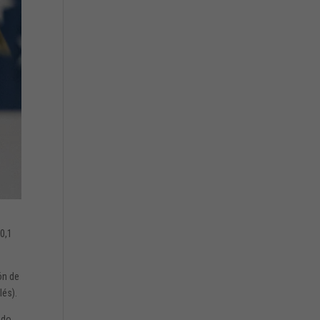
0,1
ón de
lés).
ado,