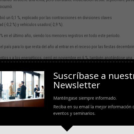
ocurrió.
bió un 0,1 %, explicado por las contracciones en divisiones claves
d (-0,2 %) y vehículos usados(-2,9 %).
 % en el último año, siendo los menores registros en todo este período.
del país para lo que resta del año al entrar en el receso por las fiestas decembri
mentos y a los energéticos, cerró en noviembre en 6 %, también anotándose una
Suscríbase a nuest
 lo que sucedería con este dato de la inflación y con la última reunión de políti
Newsletter
te miércoles.
na caída de la inflación hasta el 7,3 %, aunque JP Morgan se ubicaba en un ra
Manténgase siempre informado.
n Macroeconomics esperaban que el reporte “
fuese muy similar
” a su contraparte 
Reciba en su email la mejor información 
.
eventos y seminarios.
inflacion-anual-en-estados-unidos-a-noviembre-cayo-y-fue-de-7-1-575538