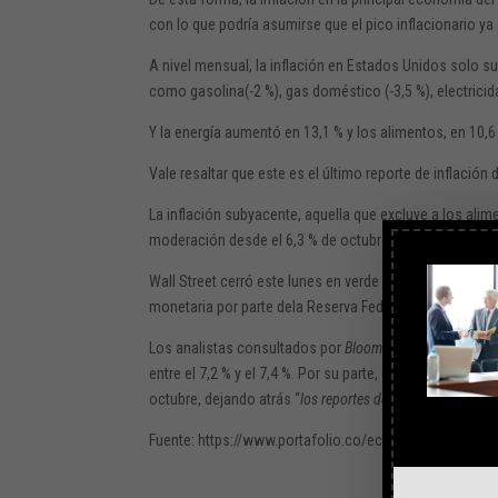
con lo que podría asumirse que el pico inflacionario ya 
A nivel mensual, la inflación en Estados Unidos solo su
como gasolina(-2 %), gas doméstico (-3,5 %), electricida
Y la energía aumentó en 13,1 % y los alimentos, en 10,6
Vale resaltar que este es el último reporte de inflación 
La inflación subyacente, aquella que excluye a los ali
moderación desde el 6,3 % de octubre.
Wall Street cerró este lunes en verde a la expectativa de
monetaria por parte dela Reserva Federal a concluir, es
Los analistas consultados por
Bloomberg
apuntaban a u
entre el 7,2 % y el 7,4 %. Por su parte, desde Pantheo
octubre, dejando atrás “
los reportes de horrores
” previos
Fuente: https://www.portafolio.co/economia/finanzas/