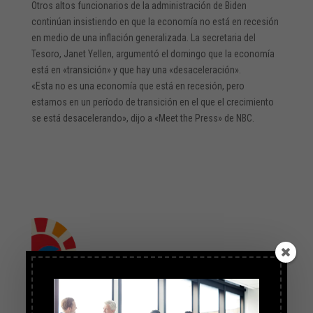
Otros altos funcionarios de la administración de Biden
continúan insistiendo en que la economía no está en recesión
en medio de una inflación generalizada. La secretaria del
Tesoro, Janet Yellen, argumentó el domingo que la economía
está en «transición» y que hay una «desaceleración».
«Esta no es una economía que está en recesión, pero
estamos en un período de transición en el que el crecimiento
se está desacelerando», dijo a «Meet the Press» de NBC.