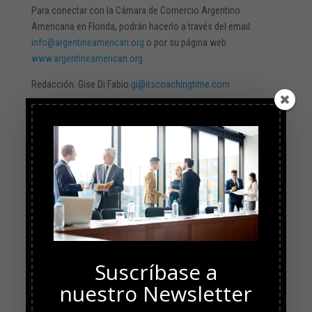
Para conectar con la Cámara de Comercio Argentino
Americana en Florida, podrán hacerlo a través del email:
info@argentineamerican.org
o por su página web
www.argentineamerican.org
Redacción: Gise Di Fabio
gi@itscoachingtime.com
Para: Comité Empresarial de Mujeres AACC – FEBICHAM
comitedemujeres@argentineamerican.org
Suscríbase a
nuestro Newsletter