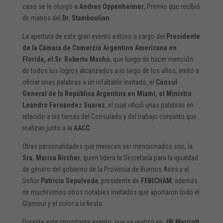
caso se le otorgó a
Andres Oppenheimer
, Premio que recibió
de manos del
Dr. Stamboulian
.
La apertura de este gran evento estuvo a cargo del
Presidente
de la Cámara de Comercio Argentino Americana en
Florida, el Sr. Roberto Macho
, que luego de hacer mención
de todos los logros alcanzados a lo largo de los años, invitó a
oficiar unas palabras a un infaltable invitado, el
Cónsul
General de la República Argentina en Miami, el Ministro
Leandro Fernández Suarez
, el cual ofició unas palabras en
relación a las tareas del Consulado y del trabajo conjunto que
realizan junto a la
AACC
.
Otras personalidades que merecen ser mencionados son, la
Sra. Marisa Bircher
, quien lidera la Secretaría para la igualdad
de género del gobierno de la Provincia de Buenos Aires y el
Señor
Patricio Sepulveda
, presidente de
FEBICHAM
, además
de muchísimos otros notables invitados que aportaron todo el
Glamour y el color a la fiesta.
Durante este importante evento, que se realizó en
JW Marriott