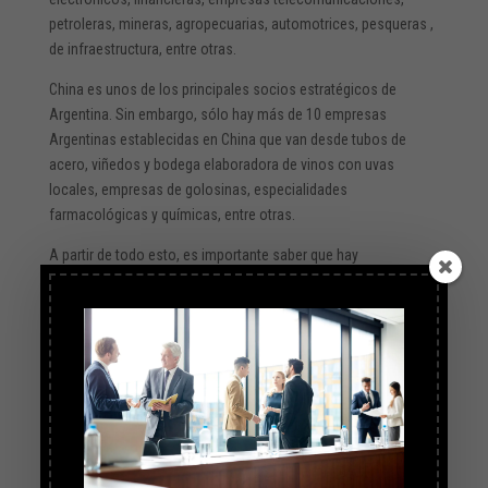
petroleras, mineras, agropecuarias, automotrices, pesqueras ,
de infraestructura, entre otras.
China es unos de los principales socios estratégicos de
Argentina. Sin embargo, sólo hay más de 10 empresas
Argentinas establecidas en China que van desde tubos de
acero, viñedos y bodega elaboradora de vinos con uvas
locales, empresas de golosinas, especialidades
farmacológicas y químicas, entre otras.
A partir de todo esto, es importante saber que hay
muchas
oportunidades
para poder comenzar negocios con
china. Y, también, muchos
beneficios para las empresas
PyMES
. Quizás sea hora de conocer en profundidad al país
más importante de Asia.
Fuente: https://www.a24.com/pymes/por-que-china-le-
interesa-tanto-hacer-negocios-america-latina-n998080