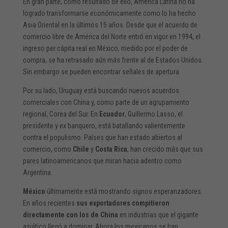
En gran parte, como resultado de ello, América Latina no ha
logrado transformarse económicamente como lo ha hecho
Asia Oriental en la últimos 15 años. Desde que el acuerdo de
comercio libre de América del Norte entró en vigor en 1994, el
ingreso per cápita real en México, medido por el poder de
compra, se ha retrasado aún más frente al de Estados Unidos.
Sin embargo se pueden encontrar señales de apertura.
Por su lado, Uruguay está buscando nuevos acuerdos
comerciales con China y, como parte de un agrupamiento
regional, Corea del Sur. En
Ecuador
, Guillermo Lasso, el
presidente y ex banquero, está batallando valientemente
contra el populismo. Países que han estado abiertos al
comercio, como
Chile
y
Costa Rica
, han crecido más que sus
pares latinoamericanos que miran hacia adentro como
Argentina.
México
últimamente está mostrando signos esperanzadores.
En años recientes
sus exportadores compitieron
directamente con los de China
en industrias que el gigante
asiático llegó a dominar. Ahora los mexicanos se han