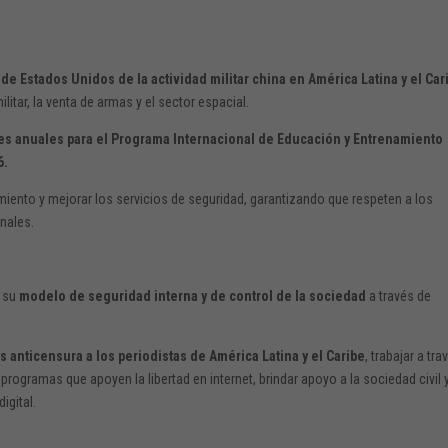
de Estados Unidos de la actividad militar china en América Latina y el Car
itar, la venta de armas y el sector espacial.
es anuales para el Programa Internacional de Educación y Entrenamiento
6.
iento y mejorar los servicios de seguridad, garantizando que respeten a los
nales.
a su
modelo de seguridad interna y de control de la sociedad
a través de
s anticensura a los periodistas de América Latina y el Caribe
, trabajar a tra
gramas que apoyen la libertad en internet, brindar apoyo a la sociedad civil 
igital.