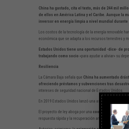
China ha gastado, cita el texto, más de 244 mil mi
de ellos en América Latina y el Caribe. Aunque la m
inversor en energía limpia a nivel mundial durante
Los costos de la tecnología de la energía renovable ha
económica que se adapta a los recursos terrestres y ma
Estados Unidos tiene una oportunidad -dice- de prof
trabajando como socio
«para ayudar a aliviar» su dep
Resiliencia
La Cámara Baja señala que
China ha aumentado drásti
ofreciendo préstamos y subvenciones tras desastr
intereses de seguridad nacional de Estados Unidos.
En 2019 Estados Unidos lanzó una asociación para agili
El proyecto de ley aboga por una
coordinación civil-m
respuesta rápida y la recuperación ante desastres y la
Autoriza, asimismo, la
asignación para actividades, 