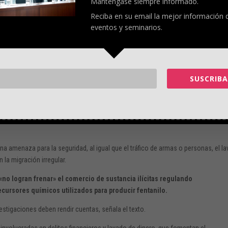
Manténgase siempre informado.
024 y cada año fiscal posterior.
Reciba en su email la mejor información 
eventos y seminarios.
dinero en moldear la opinión pública a través de intercambios entre pue
esarrollo de iniciativas de la información con alcance global.
SUSCRIBA
 en la región y amenaza las instituciones y prácticas democráticas.
iar los programas de intercambio educativo y cultural y pide que se presente a
 las actividades educativas y culturales chinas en América Latina y el Caribe.
na amenaza para la seguridad, al igual que el tráfico de armas o personas, el l
n la migración irregular.
«no logran frenar» el comercio de sustancia ilícitas regulando
cursores químicos utilizados para producir fentanilo.
stigaciones deben rendir cuentas, señala el texto.
nvolucradas en delitos financieros y lavado de dinero, que fomentan el