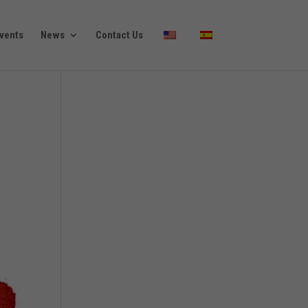
vents
News
Contact Us