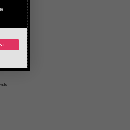
de
blos,
SE
l
avado