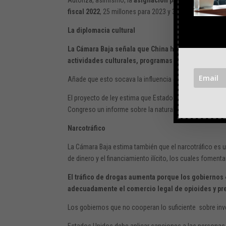
fiscal
2022
, 25 millones para 2023 y 30 millones para 2
La diplomacia cultural
La Cámara Baja señala que China ha gastado mucho 
actividades culturales, programas educativos y el d
Añade que esto socava la influencia de Estados Unidos
El proyecto de ley estima que Estados Unidos debe ampl
Congreso un informe sobre la naturaleza y el impacto de
Narcotráfico
La Cámara Baja estima también que el narcotráfico es u
de dinero y el financiamiento ilícito, los cuales fomenta
El tráfico de drogas aumenta porque los gobiernos 
adecuadamente el comercio legal de opioides y pre
Los gobiernos que no cooperan lo suficiente sobre inve
Estados Unidos debe aplicar sanciones a las personas i