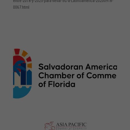
entre-2018-y-2025-para-llevar-5G-a-Latinoamerica-20200918-
0067.html