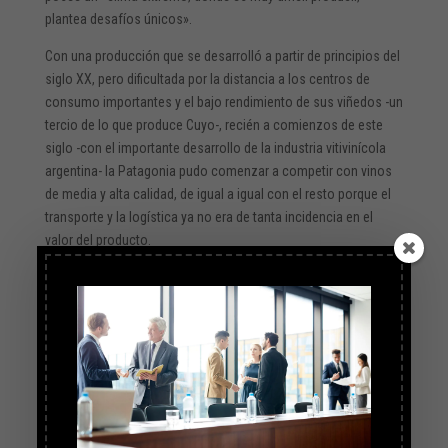
plantea desafíos únicos».
Con una producción que se desarrolló a partir de principios del
siglo XX, pero dificultada por la distancia a los centros de
consumo importantes y el bajo rendimiento de sus viñedos -un
tercio de lo que produce Cuyo-, recién a comienzos de este
siglo -con el importante desarrollo de la industria vitivinícola
argentina- la Patagonia pudo comenzar a competir con vinos
de media y alta calidad, de igual a igual con el resto porque el
transporte y la logística ya no era de tanta incidencia en el
valor del producto.
Neuquén posee 1.758 hectáreas de vides, de las cuales 91%
está en el departamento de Aniello, con 10 bodegas y 41
elaboradores de vino artesanal; Río Negro, 1.620 hectáreas y
Chubut 102 hectáreas.
Fuente: https://www.telam.com.ar/notas/202010/530736-
produccion-vitivinicola-patagonia.html