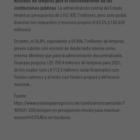
millones de lempiras para el funcionamiento de las
instituciones públicas
. La administración central del Estado
tendrá un presupuesto de L162.435.7 millones, pero solo podrá
financiar con impuestos y recursos propios el 63.2% (L102.629
millones).
En tanto, el 36,8%, equivalente a 59.806.7 millones de lempiras,
prevén cubrirlo con emisión de deuda tanto interna como
externa. Mientras que para la administración descentralizada,
Finanzas propone 125.709.4 millones de lempiras para 2021,
de los cuales solo L4.112.5 millones serán financiados con
fondos externos y el resto con fondos propios y del tesoro
nacional…
Fuente:
https://www.estrategiaynegocios.net/centroamericaymundo/1
409031-330/incluyen-en-presupuesto-monto-para-reactivar-
econom%C3%ADa-en-honduras