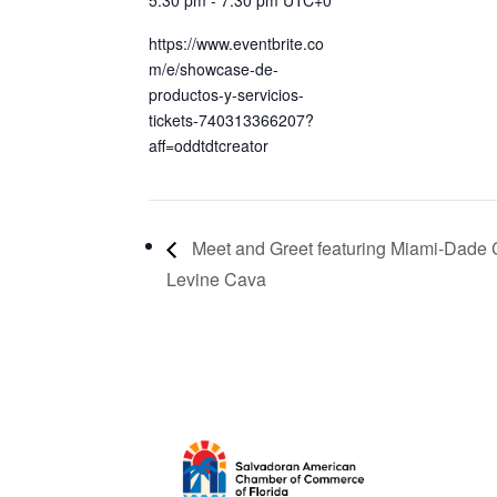
5:30 pm - 7:30 pm
UTC+0
https://www.eventbrite.co
m/e/showcase-de-
productos-y-servicios-
tickets-740313366207?
aff=oddtdtcreator
Meet and Greet featuring Miami-Dade 
Levine Cava