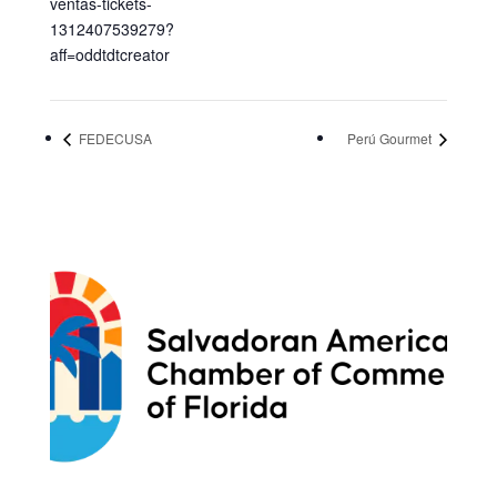
ventas-tickets-
1312407539279?
aff=oddtdtcreator
FEDECUSA
Perú Gourmet