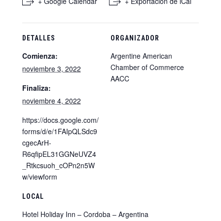
+ Google Calendar
+ Exportación de iCal
DETALLES
ORGANIZADOR
Comienza:
Argentine American
Chamber of Commerce
noviembre 3, 2022
AACC
Finaliza:
noviembre 4, 2022
https://docs.google.com/
forms/d/e/1FAIpQLSdc9
cgecArH-
R6qfipEL31GGNeUVZ4
_Rtkcsuoh_cOPn2n5W
w/viewform
LOCAL
Hotel Holiday Inn – Cordoba – Argentina