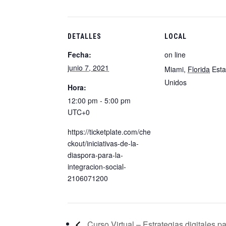
DETALLES
LOCAL
Fecha:
on line
junio 7, 2021
Miami
,
Florida
Est
Unidos
Hora:
12:00 pm - 5:00 pm
UTC+0
https://ticketplate.com/che
ckout/iniciativas-de-la-
diaspora-para-la-
integracion-social-
2106071200
Curso Virtual – Estrategias digitales p