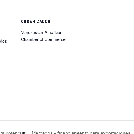
ORGANIZADOR
Venezuelan-American
Chamber of Commerce
ados
ara potenciar
Mercados y financiamiento para exportaciones