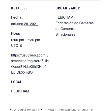
DETALLES
ORGANIZADOR
Fecha:
FEBICHAM –
Federación de Cámaras
octubre 28, 2021
de Comercio
Hora:
Binacionales
6:00 pm - 7:30 pm
UTC+0
https://us06web.zoom.u
s/meeting/register/tZUlc
Ouopj8iHdaKtthiDNId0r
Ep-Dk05mBO
LOCAL
FEBICHAM
YMCA Women’s
“CAFE CON AROMA DE MUJER”