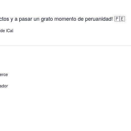
actos y a pasar un grato momento de peruanidad! 🇵🇪
 de iCal
erce
zador