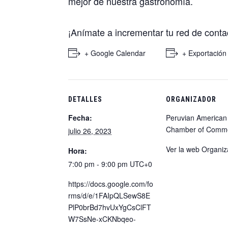
mejor de nuestra gastronomía.
¡Anímate a incrementar tu red de cont
+ Google Calendar
+ Exportación
DETALLES
ORGANIZADOR
Fecha:
Peruvian American
Chamber of Comm
julio 26, 2023
Ver la web Organi
Hora:
7:00 pm - 9:00 pm
UTC+0
https://docs.google.com/fo
rms/d/e/1FAIpQLSewS8E
PlP0brBd7hvUxYgCsClFT
W7SsNe-xCKNbqeo-