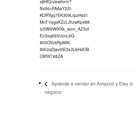
xjiHfQ/viewform?
fbclid=PAAaY22t-
KORYgq7EK309LrpzHs51
MnT1lygeKZcLJhzwKp488
Iz5Wi9W9fXk_aem_AZ5of
En3xq693UznL6G-
803OVz6RpMIK-
8iiIr2qDjav5IE3xJIJsHdOB
OXfIX748ZA
Aprende a vender en Amazon y Etsy co
negocio