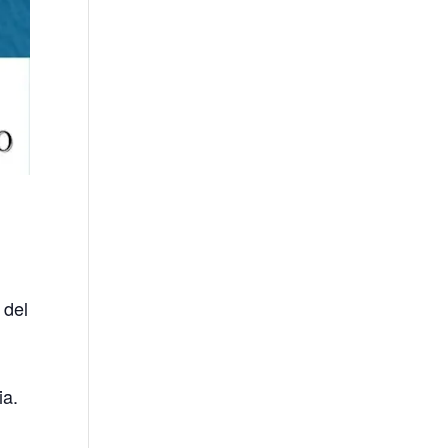
 del
ia.