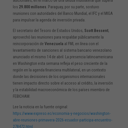
adicionales, en el marco de una deuda multilateral que supera
los
29.800 millones
. Paraguay, por su parte, sostuvo
reuniones con autoridades del Banco Mundial, el IFC y el MIGA
para impulsar la agenda de inversión privada.
El secretario del Tesoro de Estados Unidos,
Scott Bessent
,
aprovechó las reuniones para respaldar públicamente la
reincorporación de
Venezuela
al FMI, en línea con el
levantamiento de sanciones al sistema bancario venezolano
anunciado el mismo 14 de abril. La presencia latinoamericana
en Washington esta semana refleja el peso creciente de la
región en la agenda financiera multilateral, en un contexto
donde las decisiones de los organismos internacionales
tienen impacto directo sobre el acceso al crédito, la inversión
y la estabilidad macroeconómica de los países miembro de
FEBICHAM.
Lee la noticia en la fuente original:
https://www.expreso.ec/economia-y-negocios/washington-
abre-reuniones-primavera-2026-ecuador-participa-encuentro-
278472.html