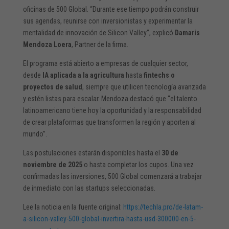
oficinas de 500 Global. “Durante ese tiempo podrán construir
sus agendas, reunirse con inversionistas y experimentar la
mentalidad de innovación de Silicon Valley”, explicó
Damaris
Mendoza Loera
, Partner de la firma.
El programa está abierto a empresas de cualquier sector,
desde
IA aplicada a la agricultura
hasta
fintechs o
proyectos de salud
, siempre que utilicen tecnología avanzada
y estén listas para escalar. Mendoza destacó que “el talento
latinoamericano tiene hoy la oportunidad y la responsabilidad
de crear plataformas que transformen la región y aporten al
mundo”.
Las postulaciones estarán disponibles hasta el
30 de
noviembre de 2025
o hasta completar los cupos. Una vez
confirmadas las inversiones, 500 Global comenzará a trabajar
de inmediato con las startups seleccionadas.
Lee la noticia en la fuente original:
https://techla.pro/de-latam-
a-silicon-valley-500-global-invertira-hasta-usd-300000-en-5-