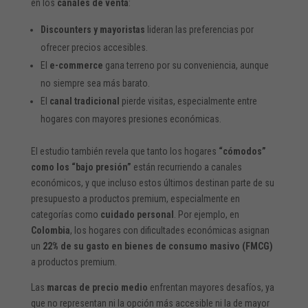
en los
canales de venta
:
Discounters y mayoristas
lideran las preferencias por
ofrecer precios accesibles.
El
e-commerce
gana terreno por su conveniencia, aunque
no siempre sea más barato.
El
canal tradicional
pierde visitas, especialmente entre
hogares con mayores presiones económicas.
El estudio también revela que tanto los hogares
“cómodos”
como los “bajo presión”
están recurriendo a canales
económicos, y que incluso estos últimos destinan parte de su
presupuesto a productos premium, especialmente en
categorías como
cuidado personal
. Por ejemplo, en
Colombia
, los hogares con dificultades económicas asignan
un
22% de su gasto en bienes de consumo masivo (FMCG)
a productos premium.
Las
marcas de precio medio
enfrentan mayores desafíos, ya
que no representan ni la opción más accesible ni la de mayor