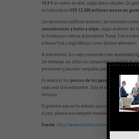
19,9 %
en vuelos en abril, según datos oficiales. En gen
se traduciría en
US$ 12.500 millones menos en gastos
Las decisiones políticas recientes, las tensiones come
cancelaciones y temor a viajar
, según analistas del 
la frontera por críticas al presidente Trump. Esto ha l
a Nueva York y eligió México como destino alternativo.
A nivel interno, los viajes nacionales han aumentado l
Sin embargo, las cifras no compensan la pérdida de vis
previsiones y lanzado campañas para contrarrestar el 
En aviación, los
precios de los pasajes han bajado h
rutas ante la incertidumbre. Solo el segmento de
viajes
Virtuoso.
El gobierno aún no ha definido una estrategia clara para 
el país, planea una campaña mundial, pero enfrenta re
Fuente
:
https://www.nytimes.com/es/2025/05/18/espa