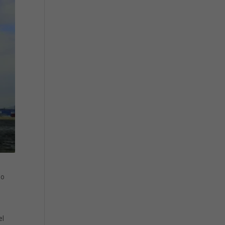
mo
el