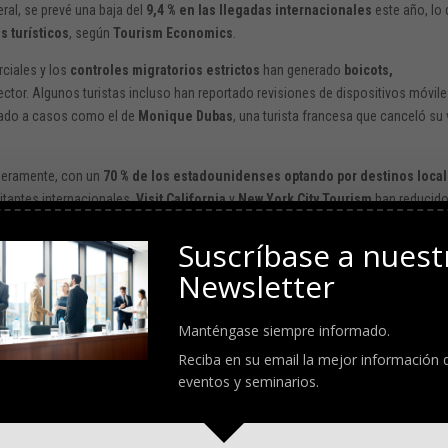
eral, se prevé una baja del
9,4 % en las llegadas internacionales
este año, lo
 turísticos
, según
Tourism Economics
.
rciales y los
controles migratorios estrictos
han generado
boicots,
sector. Algunos turistas incluso han reportado revisiones de dispositivos móvil
levado a casos como el de
Monique Dubas
, una turista francesa que canceló su 
igeramente, con un
70 % de los estadounidenses optando por destinos loca
itantes internacionales.
Visit California
y
New York City Tourism
han reducid
efecto negativo.
Suscríbase a nuest
asta un 7 %
, y aerolíneas como
Delta, JetBlue y United
han reducido capacida
Newsletter
 de lujo
ha mostrado crecimiento, con un
23 % más de demanda
, según la re
Manténgase siempre informado.
recuperar el atractivo turístico.
Brand USA
, organismo encargado de promoci
Reciba en su email la mejor información 
cortes y despidos recientes ordenados por la administración Trump.
eventos y seminarios.
nol/eeuu-turismo-crisis.html