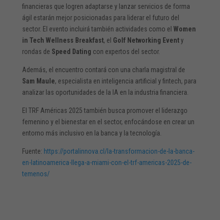
financieras que logren adaptarse y lanzar servicios de forma
ágil estarán mejor posicionadas para liderar el futuro del
sector. El evento incluirá también actividades como el
Women
in Tech Wellness Breakfast
, el
Golf Networking Event
y
rondas de
Speed Dating
con expertos del sector.
Además, el encuentro contará con una charla magistral de
Sam Maule
, especialista en inteligencia artificial y fintech, para
analizar las oportunidades de la IA en la industria financiera.
El TRF Américas 2025 también busca promover el liderazgo
femenino y el bienestar en el sector, enfocándose en crear un
entorno más inclusivo en la banca y la tecnología.
Fuente:
https://portalinnova.cl/la-transformacion-de-la-banca-
en-latinoamerica-llega-a-miami-con-el-trf-americas-2025-de-
temenos/