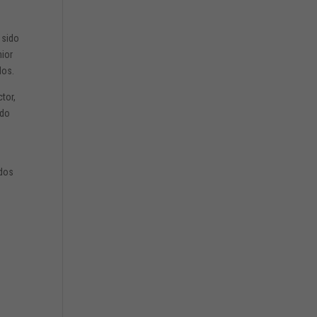
a
sido
ior
dos.
ctor,
ndo
dos