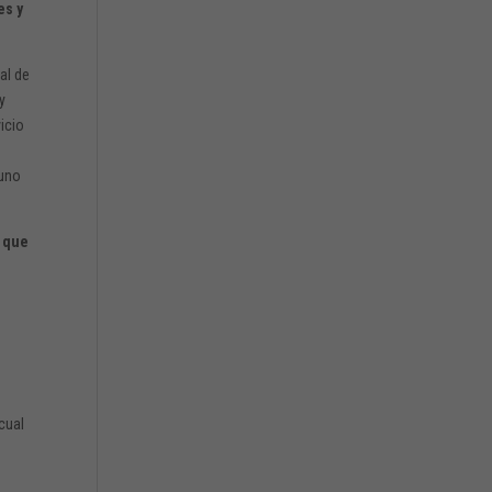
es y
al de
y
icio
 uno
s que
n
s
cual