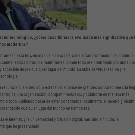
ctor tecnológico, ¿cómo describirías la evolución más significativa que
rnos modernos?
inframes hasta hoy, en más de 40 años he visto la transformación del mundo dig
 centralizados como los mainframes, donde todo era controlado por unos p
 accesible desde cualquier lugar del mundo. La nube, la virtualización y la
 tecnología.
 recursos que antes sólo estaban al alcance de grandes corporaciones; la lle
dentro de una organización, compartir recursos, y colaborar de manera más
o cambió todo, pudiendo pasar de estar conectados localmente, a hacerlo global
borar desde cualquier lugar del mundo en tiempo real.
 el internet, y la universalidad y difusión digital, han sido sin duda, la
nte que he presenciado.