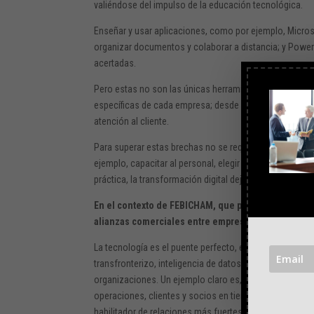
valiéndose del impulso de la educación tecnológica.
Enseñar y usar aplicaciones, como por ejemplo, Micros
organizar documentos y colaborar a distancia; y Power 
acertadas.
Pero estas no son las únicas herramientas, existen las
específicas de cada empresa; desde plataformas para au
atención al cliente.
Para superar estas brechas no se requiere al principio 
ejemplo, capacitar al personal, elegir herramientas ad
práctica, la transformación digital deja de ser una idea 
En el contexto de FEBICHAM, que promueve la integr
alianzas comerciales entre empresas de Estados Un
La tecnología es el puente perfecto, entre Estados Un
transfronterizo, inteligencia de datos y otros, contribuy
organizaciones. Un ejemplo claro es, cómo herramien
operaciones, clientes y socios en tiempo real, con efica
habilitador de relaciones más fuertes, y duraderas en e