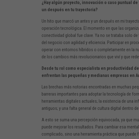
¿Hay algún proyecto, innovación o caso puntual de 
un después en tu trayectoria?
Un hito que marcó un antes y un después en mi trayecto
operación tecnológica. El momento en que las organiza
conectividad global fue clave. Ya no se trataba solo de
del negocio con agilidad y eficiencia. Participar en p
operar con entornos híbridos o completamente en la nu
de los cambios más revolucionarios que viví y que rede
Desde tu rol como especialista en productividad de
enfrentan las pequeñas y medianas empresas en A
Las brechas más notorias encontradas en muchas pequ
barreras importantes para adoptar la tecnología de f
herramientas digitales actuales; la existencia de una i
antiguos; y una falta general de cultura digital dentro d
A esto se suma una percepción equivocada, ya que mu
puede mejorar los resultados. Para cambiar esa mentali
complicado, sino una herramienta práctica que puede faci