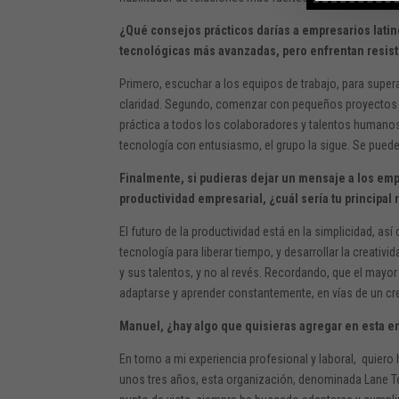
¿Qué consejos prácticos darías a empresarios lati
tecnológicas más avanzadas, pero enfrentan resis
Primero, escuchar a los equipos de trabajo, para supera
claridad. Segundo, comenzar con pequeños proyectos pi
práctica a todos los colaboradores y talentos humanos. 
tecnología con entusiasmo, el grupo la sigue. Se pued
Finalmente, si pudieras dejar un mensaje a los e
productividad empresarial, ¿cuál sería tu principa
El futuro de la productividad está en la simplicidad, as
tecnología para liberar tiempo, y desarrollar la creat
y sus talentos, y no al revés. Recordando, que el mayor
adaptarse y aprender constantemente, en vías de un cr
Manuel, ¿hay algo que quisieras agregar en esta en
En torno a mi experiencia profesional y laboral, quiero
unos tres años, esta organización, denominada Lane Te