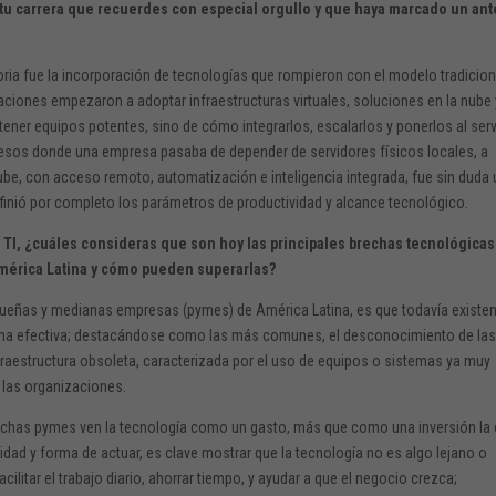
tu carrera que recuerdes con especial orgullo y que haya marcado un ant
ria fue la incorporación de tecnologías que rompieron con el modelo tradicion
ciones empezaron a adoptar infraestructuras virtuales, soluciones en la nube 
 tener equipos potentes, sino de cómo integrarlos, escalarlos y ponerlos al serv
rocesos donde una empresa pasaba de depender de servidores físicos locales, a
be, con acceso remoto, automatización e inteligencia integrada, fue sin duda
finió por completo los parámetros de productividad y alcance tecnológico.
 TI, ¿cuáles consideras que son hoy las principales brechas tecnológica
mérica Latina y cómo pueden superarlas?
eñas y medianas empresas (pymes) de América Latina, es que todavía existe
orma efectiva; destacándose como las más comunes, el desconocimiento de la
nfraestructura obsoleta, caracterizada por el uso de equipos o sistemas ya muy
e las organizaciones.
chas pymes ven la tecnología como un gasto, más que como una inversión la 
dad y forma de actuar, es clave mostrar que la tecnología no es algo lejano o
litar el trabajo diario, ahorrar tiempo, y ayudar a que el negocio crezca;