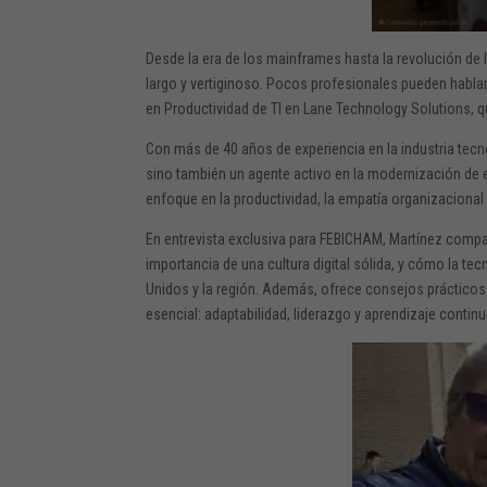
Desde
la
era
de
los
mainframes
hasta
la
revolución
de
largo
y
vertiginoso.
Pocos
profesionales
pueden
habla
en
Productividad
de
TI
en
Lane
Technology
Solutions
,
q
Con
más
de
40
años
de
experiencia
en
la
industria
tecn
sino
también
un
agente
activo
en
la
modernización
de
enfoque
en
la
productividad,
la
empatía
organizaciona
En entrevista exclusiva para
FEBICHAM
,
Martínez
compa
importancia
de
una
cultura
digital
sólida,
y
cómo
la
tec
Unidos
y
la
región.
Además,
ofrece
consejos
práctico
esencial:
adaptabilidad,
liderazgo
y
aprendizaje
continu