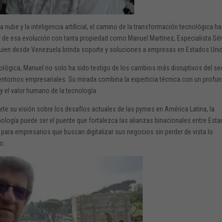
la
nube
y
la
inteligencia
artificial,
el
camino
de
la
transformación
tecnológica
h
r
de
esa
evolución
con
tanta
propiedad
como
Manuel
Martínez
,
Especialista
Sén
uien
desde
Venezuela
brinda
soporte
y
soluciones
a
empresas
en
Estados
Uni
ológica,
Manuel
no
solo
ha
sido
testigo
de
los
cambios
más
disruptivos
del
se
entornos
empresariales.
Su
mirada
combina
la
experticia
técnica
con
un
profu
l
y
el
valor
humano
de
la
tecnología.
rte
su
visión
sobre
los
desafíos
actuales
de
las
pymes
en
América
Latina,
la
nología
puede
ser
el
puente
que
fortalezca
las
alianzas
binacionales
entre
Esta
s
para
empresarios
que
buscan
digitalizar
sus
negocios
sin
perder
de
vista
lo
o.