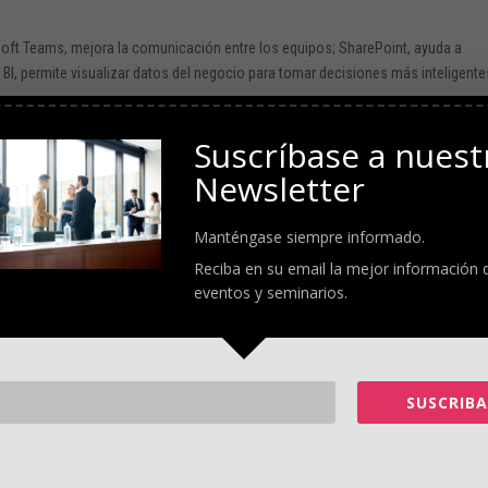
oft Teams, mejora la comunicación entre los equipos; SharePoint, ayuda a
BI, permite visualizar datos del negocio para tomar decisiones más inteligente
 de Microsoft, y las de otros proveedores, que pueden adaptarse a las necesid
Suscríbase a nuest
tomatizar tareas repetitivas, hasta soluciones para ventas, marketing, finanz
Newsletter
grandes inversiones, lo que realmente se necesita es dar el primer paso; por
Manténgase siempre informado.
ecuadas y empezar a usarlas poco a poco. Cuando se ve el impacto positivo en 
Reciba en su email la mejor información 
lejana y se convierte en una aliada real del negocio, adaptada a la resiliencia.
eventos y seminarios.
ación binacional, ¿qué papel puede jugar la tecnología en fortalecer
idos y América Latina?
idos, América Latina, y el mundo entero. Plataformas colaborativas, e-commerc
SUSCRIBA
en a reducir las barreras geográficas y culturales, basándose en la resiliencia d
tas de automatización o CRM, permiten que empresas de ambos lados gestion
cia y eficiencia. La clave está en ver la tecnología no como un fin, sino como u
l tiempo.