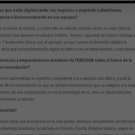
nos que están digitalizando sus negocios o migrando a plataformas
tencia o desconocimiento en sus equipos?
r el miedo al cambio, y si bien ello es natural, muchas veces es solo falta de
lotos que generen resultados visibles. Tercero, capacitar de forma continua 
Y finalmente, liderar con el ejemplo, ya que cuando la dirección adopta la
e decir que la transformación digital es tanto más un tema humano, como técn
mpresarios y emprendedores miembros de FEBICHAM sobre el futuro de la
l recomendación?
í como automatizar lo repetitivo, empoderar a los equipos con datos, y usar la
ividad. Mi recomendación es que se adopten herramientas que se adapten a la em
 activo de una organización no es la tecnología en sí, sino su capacidad para
ecimiento sostenido.
trevista?
 hacer notar que la empresa en la cual presto servicios actualmente, desde hac
chnology Solutions, localizada en Orlando, Florida, Estados Unidos, según mi