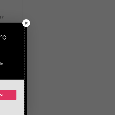
s y
ades
ro
as, o
la
de
e
SE
e las
en
n