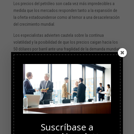
Los precios del petróleo son cada vez más impredecibles a
medida que los mercados responden tanto a la expansión de
la oferta estadounidense como al temor a una desaceleración
del crecimiento mundial.
Los especialistas advierten cautela sobre la continua
volatilidad y la posibilidad de que los precios caigan hacia los
50 dólares por barril ante una fragilidad de la demanda mundial
y el aumento de las barreras comerciales, lo que generará más
incertidumbre en el mercado petrolero.
Suscríbase a