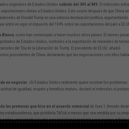
tados originarios de Estados Unidos
subirán del 34% al 84%
. El miércoles entr
s exportaciones chinas a Estados Unidos. Esto ocurre después de que China u
aranceles de Donald Trump en una extensa declaración política, argumentando
 que entró en vigor el impuesto del 104% sobre las exportaciones del país a EE.U
a Blanca
, como han comenzado a hacer muchos otros países. El viernes pasa
portados de Estados Unidos, controles a la exportación de minerales de tierra
anceles del ‘Día de la Liberación’ de Trump. El presidente de EE.UU. añadió
ductos procedentes de China, declarando que las negociaciones con ellos habí
ada en negociar
. «Si Estados Unidos realmente quiere resolver los problemas
actitud de igualdad, respeto y beneficio mutuo», declaró el miércoles el portav
ido las promesas que hizo en el acuerdo comercial
de fase 1, firmado duran
ley estadounidense, que prohibiría TikTok a menos que sea vendida por su em
 partes «presionaría a la otra para transferir tecnología a sus propios individu