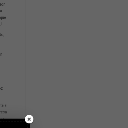
aron
na
 que
U.
do,
s
an
oz
te el
presa
os».