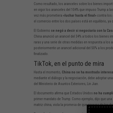
Como resultado, los aranceles sobre los bienes impor
en vigor los aranceles del 104% que impuso Trump a la
vez más prometiera
«luchar hasta el final»
contra los 
el comercio entre los dos países está en equilibrio, ya
El Gobierno
se negó a decir si negociaría con la Cas
China anunció un arancel del 34% a todos los bienes im
raras y una serie de otras medidas en respuesta a los ar
posteriormente un arancel adicional del 50% a los pro
finalizado.
TikTok, en el punto de mira
Hasta el momento,
China no se ha mostrado interes
mediante el diálogo y la negociación, debe adoptar una 
del Ministerio de Asuntos Exteriores, Lin Jian.
El documento afirma que Estados Unidos
no ha cumpl
primer mandato de Trump. Como ejemplo, dijo que una 
matriz china, viola la promesa de que ninguna de las dos