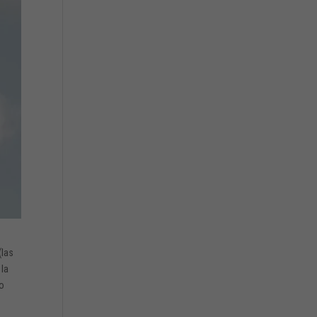
(las
 la
io