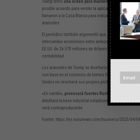
Trump firmó
una orden para mantener TikTok en fun
posible acuerdo para vender la aplicación a propietar
llamaron a la Casa Blanca para indicar que China no ap
aranceles.
El periódico también argumentó que, considerando el 
intercambio económico entre ambos países
está prác
EE.UU. de 26.570 millones de dólares (unos 24.500 mi
contabilidad.
Los aranceles de Trump se diseñaron para
cerrar los 
con base en el comercio de bienes físicos y tangibles
Unidos no resolverá sus propios problemas», declaró e
«En cambio,
provocará fuertes fluctuaciones en los
debilitará la base industrial estadounidense y aumenta
será contraproducente.
Fuente: https://es.euronews.com/business/2025/04/09