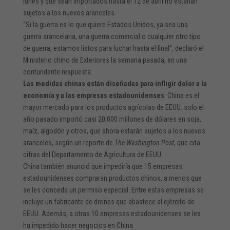
lunes y que sean importados hasta el 12 de abril no estarían
sujetos a los nuevos aranceles.
“Si la guerra es lo que quiere Estados Unidos, ya sea una
guerra arancelaria, una guerra comercial o cualquier otro tipo
de guerra, estamos listos para luchar hasta el final”, declaró el
Ministerio chino de Exteriores la semana pasada, en una
contundente respuesta.
Las medidas chinas están diseñadas para infligir dolor a la
economía y a las empresas estadounidenses
. China es el
mayor mercado para los productos agrícolas de EEUU: solo el
año pasado importó casi 20,000 millones de dólares en soja,
maíz, algodón y otros, que ahora estarán sujetos a los nuevos
aranceles, según un reporte de
The Washington Post
, que cita
cifras del Departamento de Agricultura de EEUU.
China también anunció que impediría que 15 empresas
estadounidenses compraran productos chinos, a menos que
se les conceda un permiso especial. Entre estas empresas se
incluye un fabricante de drones que abastece al ejército de
EEUU. Además, a otras 10 empresas estadounidenses se les
ha impedido hacer negocios en China.