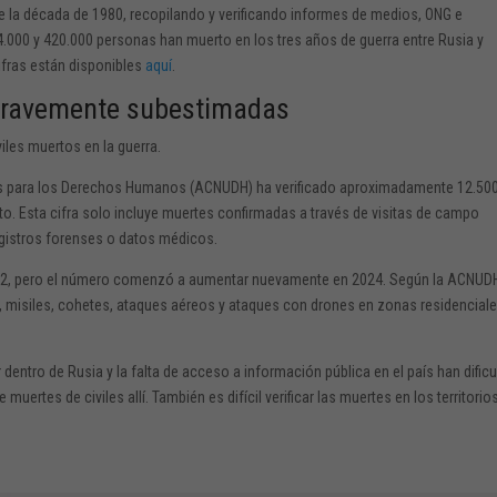
e la década de 1980, recopilando y verificando informes de medios, ONG e
74.000 y 420.000 personas han muerto en los tres años de guerra entre Rusia y
ifras están disponibles
aquí
.
 gravemente subestimadas
les muertos en la guerra.
das para los Derechos Humanos (ACNUDH) ha verificado aproximadamente 12.50
icto. Esta cifra solo incluye muertes confirmadas a través de visitas de campo
egistros forenses o datos médicos.
2022, pero el número comenzó a aumentar nuevamente en 2024. Según la ACNUD
 misiles, cohetes, ataques aéreos y ataques con drones en zonas residencial
 dentro de Rusia y la falta de acceso a información pública en el país han dific
uertes de civiles allí. También es difícil verificar las muertes en los territorio