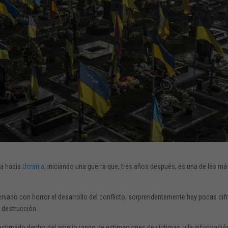
ra hacia
Ucrania
, iniciando una guerra que, tres años después, es una de las má
rvado con horror el desarrollo del conflicto, sorprendentemente hay pocas cif
 destrucción.
estimado dentro del amplio rango de estimaciones de víctimas, y la informació