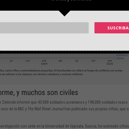
SUSCRIBA
orme, y muchos son civiles
ir Zelenski informó que 43.000 soldados ucranianos y 198,000 soldados rusos
io ruso de la BBC y
The Wall Street Journal
han publicado sus propias cifras, que v
nvestigación con sede en la Universidad de Uppsala, Suecia, ha rastreado cifra