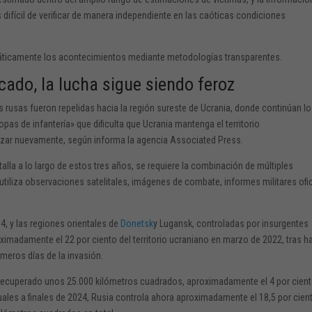
s difícil de verificar de manera independiente en las caóticas condiciones
ticamente los acontecimientos mediante metodologías transparentes.
cado, la lucha sigue siendo feroz
as rusas fueron repelidas hacia la región sureste de Ucrania, donde continúan l
s de infantería» que dificulta que Ucrania mantenga el territorio
ar nuevamente, según informa la agencia Associated Press.
lla a lo largo de estos tres años, se requiere la combinación de múltiples
 utiliza observaciones satelitales, imágenes de combate, informes militares ofi
4, y las regiones orientales de
Donetsk
y Lugansk, controladas por insurgentes
oximadamente el 22 por ciento del territorio ucraniano en marzo de 2022, tras h
meros días de la invasión.
 recuperado unos 25.000 kilómetros cuadrados, aproximadamente el 4 por cient
aduales a finales de 2024, Rusia controla ahora aproximadamente el 18,5 por cien