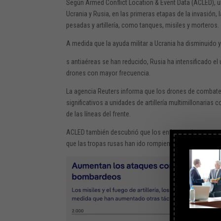
Según Armed Conflict Location & Event Data (ACLED), u
Ucrania y Rusia, en las primeras etapas de la invasió
pesadas y artillería, como tanques, misiles y morteros.
A medida que la ayuda militar a Ucrania ha disminuido
s antiaéreas se han reducido, Rusia ha intensificado 
drones con mayor frecuencia.
La agencia Reuters informa que los drones de combate
significativos a unidades de artillería multimillonarias 
de las líneas del frente.
ACLED también descubrió que los enfrentamientos con
que las tropas rusas han ido rompiendo lentamente las 