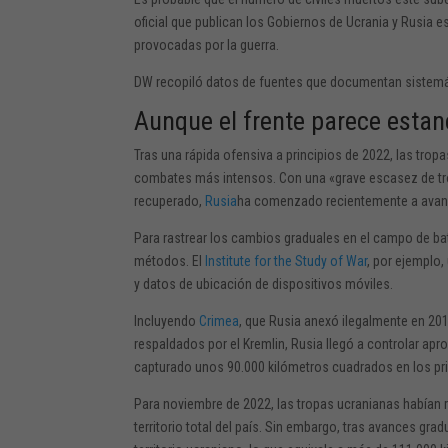
oficial que publican los Gobiernos de Ucrania y Rusia e
provocadas por la guerra.
DW recopiló datos de fuentes que documentan sistemá
Aunque el frente parece estan
Tras una rápida ofensiva a principios de 2022, las trop
combates más intensos. Con una «grave escasez de tropa
recuperado,
Rusia
ha comenzado recientemente a avanz
Para rastrear los cambios graduales en el campo de bata
métodos. El
Institute for the Study of War
, por ejemplo,
y datos de ubicación de dispositivos móviles.
Incluyendo
Crimea
, que Rusia anexó ilegalmente en 201
respaldados por el Kremlin, Rusia llegó a controlar apr
capturado unos 90.000 kilómetros cuadrados en los pri
Para noviembre de 2022, las tropas ucranianas habían
territorio total del país. Sin embargo, tras avances gr