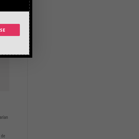
SE
arían
s de