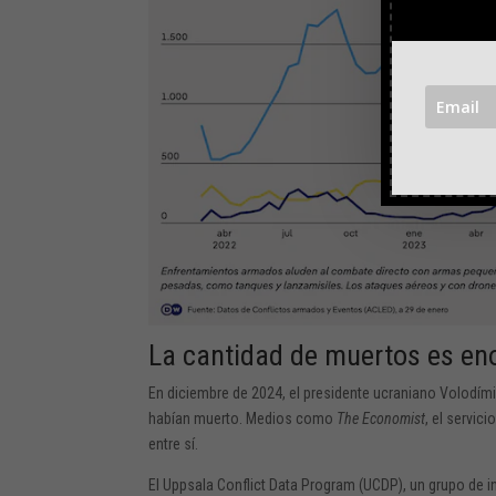
La cantidad de muertos es en
En diciembre de 2024, el presidente ucraniano Volodím
habían muerto. Medios como
The Economist
, el servic
entre sí.
El Uppsala Conflict Data Program (UCDP), un grupo de i