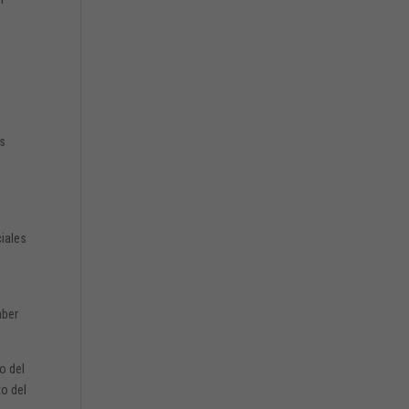
os
ciales
aber
o del
to del