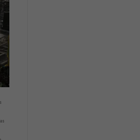
s
ras
n