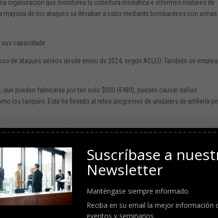
na organización que monitorea la cobertura mediática e informes militares de
n, la mayoría de los ataques se llevaban a cabo mediante bombardeos con armas
 y sus capacidade
el uso de ataques aéreos desde enero de 2024, según ACLED. También se emple
, que pueden fabricarse por tan solo $500 (€480), pueden causar daños
como los tanques. Este ha llevado al retiro progresivo de unidades de artillería 
 fuego cruzado a corta distancia («choques armados») han aumentado a med
defensas ucranianas y logrando avances territoriales en el sureste.
Suscríbase a nuest
Newsletter
Manténgase siempre informado.
Reciba en su email la mejor información 
eventos y seminarios.