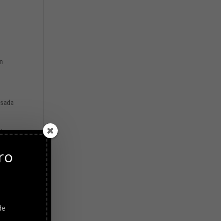
an
pesada
ida
ro
de