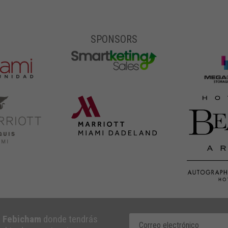
SPONSORS
e Febicham
donde tendrás