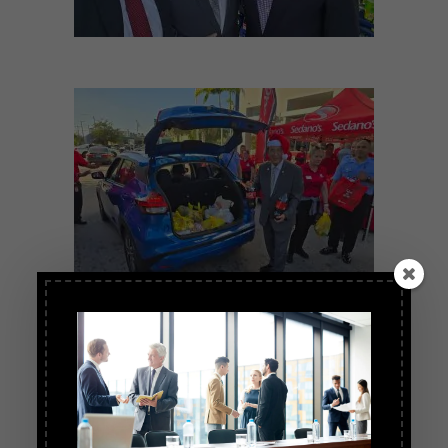
Diana Baracaldo
Editora Jefe
FEBICHAM News
dianab@febicham.org
www.febicham.org