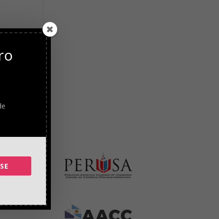
-
ro
de
SE