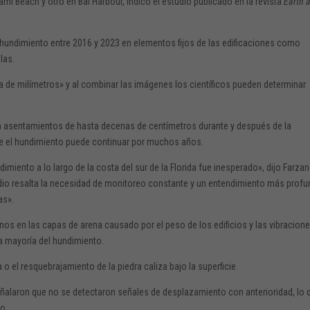
mi Beach y otro en Bal Harbour, indicó el estudio publicado en la revista
Earth 
el hundimiento entre 2016 y 2023 en elementos fijos de las edificaciones como
las.
 de milímetros» y al combinar las imágenes los científicos pueden determinar
an asentamientos de hasta decenas de centímetros durante y después de la
ue el hundimiento puede continuar por muchos años.
imiento a lo largo de la costa del sur de la Florida fue inesperado», dijo Farza
tudio resalta la necesidad de monitoreo constante y un entendimiento más prof
as».
os en las capas de arena causado por el peso de los edificios y las vibracion
a mayoría del hundimiento.
 o el resquebrajamiento de la piedra caliza bajo la superficie.
eñalaron que no se detectaron señales de desplazamiento con anterioridad, lo 
o.