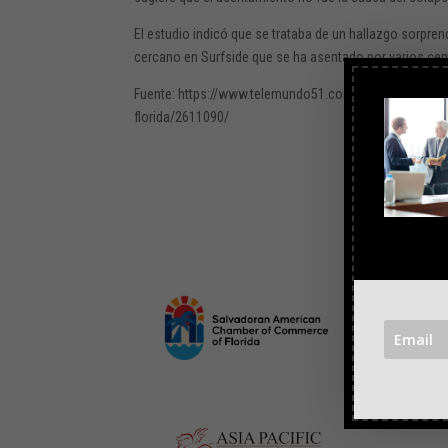
El estudio indicó que se trataba de un hallazgo sorpren
cercano en Surfside que se ha asentado por varios cen
Fuente: https://www.telemundo51.com/noticias/local/e
florida/2611090/