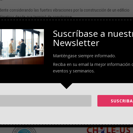
dente considerando las fuertes vibraciones por la construcción de un edificio
tímetros desde que terminó de construirse.
studio-muestra-que-35-edificios-se-estan-hundiendo-en-la-costa-del-sur-de-la
Suscríbase a nuest
Newsletter
Manténgase siempre informado.
Reciba en su email la mejor información 
eventos y seminarios.
SUSCRIBA