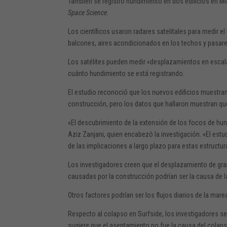
También se registró hundimiento en dos edificios en Mia
Space Science
.
Los científicos usaron radares satelitales para medir 
balcones, aires acondicionados en los techos y pasare
Los satélites pueden medir «desplazamientos en escala
cuánto hundimiento se está registrando.
El estudio reconoció que los nuevos edificios muestr
construcción, pero los datos que hallaron muestran q
«El descubrimiento de la extensión de los focos de hund
Aziz Zanjani, quien encabezó la investigación. «El es
de las implicaciones a largo plazo para estas estructur
Los investigadores creen que el desplazamiento de gran
causadas por la construcción podrían ser la causa de l
Otros factores podrían ser los flujos diarios de la marea
Respecto al colapso en Surfside, los investigadores s
sugiere que el asentamiento no fue la causa del colaps