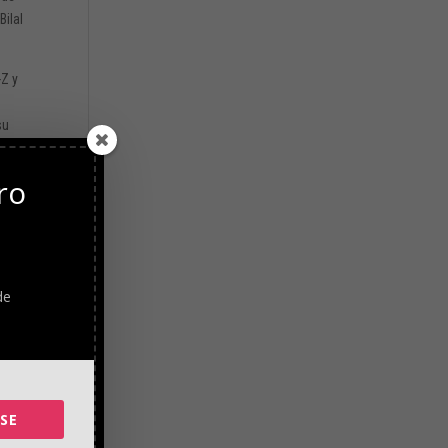
Bilal
-Z y
su
,
ro
nk.
h-
de
SE