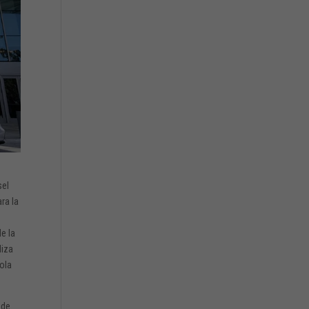
sel
ra la
e la
liza
ola
 de