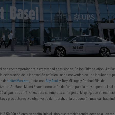
 arte contemporáneo y la creatividad se fusionan. En los últimos años, Art Ba
 celebración de la innovación artística; se ha convertido en una incubadora pa
ute de
UnitedMasters
, junto con
Ally Bank
y Troy Millings y Rashad Bilal del
ilizaron Art Basel Miami Beach como telón de fondo para la muy esperada final d
00 al ganador, Jeff Darko, para su empresa emergente, Mixplug, que se especia
stas y productores. Su objetivo es democratizar la producción musical, haciénd
ibió 50.000 dólares en capital inicial, sino que también tendrá acceso a una red