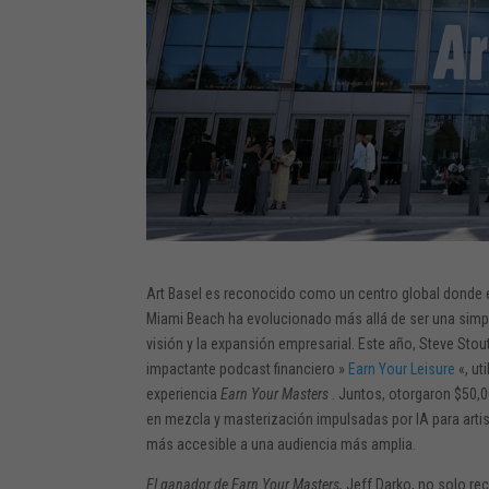
Art Basel es reconocido como un centro global donde el
Miami Beach ha evolucionado más allá de ser una simple
visión y la expansión empresarial. Este año, Steve Sto
impactante podcast financiero »
Earn Your Leisure
«, ut
experiencia
Earn Your Masters
. Juntos, otorgaron $50,0
en mezcla y masterización impulsadas por IA para arti
más accesible a una audiencia más amplia.
El ganador de Earn Your Masters,
Jeff Darko, no solo rec