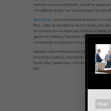
mentores y recursos influyentes. La final fue juzgada por
y Troy Millings de
Earn Your Leisure
y Bridget Sponsky de 
Steve Stoute
, un inconformista de la música y los med
Mary J. Blige, ha extendido su alcance mucho más allá 
herramientas que necesitan para distribuir su trabajo, 
agencia de marketing, Translation, Stoute ha produci
consolidando su reputación como creador de tendenci
Habiendo vivido en Miami por más de una década, Steve
ecosistema creativo y emprendedor de Miami, como lo
Fuente: https://www.forbes.com/sites/stephanietharp
50k/