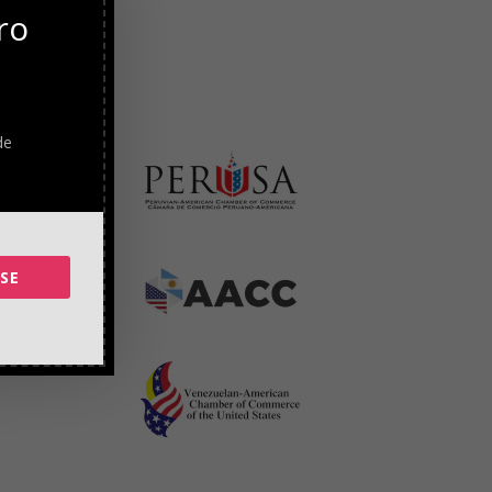
ro
de
SE