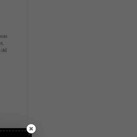
cumán
nt,
o IAE