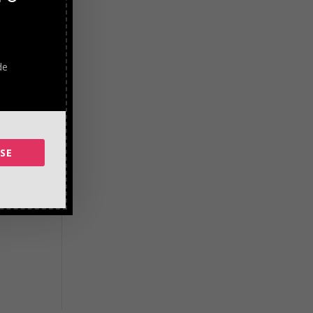
s
reddy
de
SE
 ya