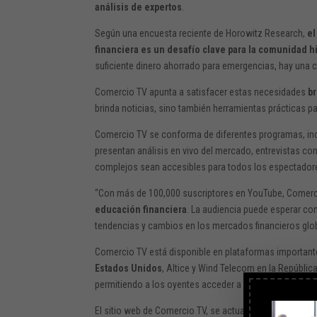
análisis de expertos
.
Según una encuesta reciente de Horowitz Research,
el
financiera es un desafío clave para la comunidad h
suficiente dinero ahorrado para emergencias, hay una 
Comercio TV apunta a satisfacer estas necesidades
b
brinda noticias, sino también herramientas prácticas pa
Comercio TV se conforma de diferentes programas, i
presentan análisis en vivo del mercado, entrevistas co
complejos sean accesibles para todos los espectador
“Con más de 100,000 suscriptores en YouTube, Comerci
educación financiera
. La audiencia puede esperar con
tendencias y cambios en los mercados financieros glo
Comercio TV está disponible en plataformas important
Estados Unidos
, Altice y Wind Telecom en la Repúblic
permitiendo a los oyentes acceder a transmisiones de a
El sitio web de Comercio TV, se actualiza diariamente co