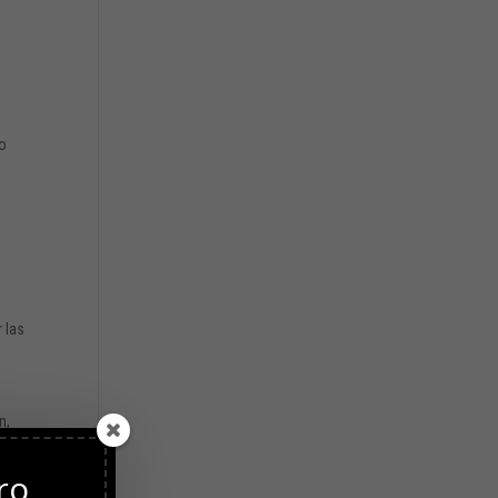
lo
 las
n,
ro
del