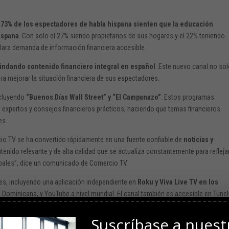
 73% de los espectadores de habla hispana sienten que la educación
ispana
. Con solo el 27% siendo propietarios de sus hogares y el 22% teniendo
clara demanda de información financiera accesible.
rindando contenido financiero integral en español
. Este nuevo canal no so
ra mejorar la situación financiera de sus espectadores.
ncluyendo
“Buenos Días Wall Street” y “El Campanazo”
. Estos programas
n expertos y consejos financieros prácticos, haciendo que temas financieros
es.
o TV se ha convertido rápidamente en una fuente confiable de
noticias y
tenido relevante y de alta calidad que se actualiza constantemente para reflejar
bales”, dice un comunicado de Comercio TV.
es, incluyendo una aplicación independiente en
Roku y Viva Live TV en los
a Dominicana, y YouTube a nivel mundial. El canal también es accesible en TuneI
udio en vivo en cualquier lugar.
Suscríbase a nuest
n las últimas noticias e ideas financieras, atrayendo visitantes de los EE.UU. y 