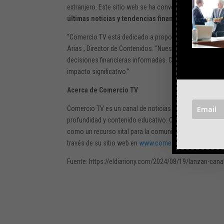
extranjero. Este sitio web se ha convertido en un recu
últimas noticias y tendencias financieras
.
“Comercio TV está dedicado a proporcionar
contenido
Arias , Director de Contenidos. “Nuestro objetivo es 
decisiones financieras informadas. Con nuestra dive
impacto significativo.”
Acerca de Comercio TV
Comercio TV es un canal de noticias financieras en esp
profundidad y contenido educativo. Con la misión de me
como un recurso vital para la comunidad hispana. El can
través de su sitio web en
www.comercio.tv
.
Fuente: https://eldiariony.com/2024/08/19/lanzan-canal