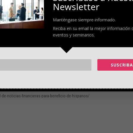
Newsletter
rso indispensable para aquellos que
buscan mantenerse informados sobre la
Manténgase siempre informado.
 financiero de alta calidad y relevante para la comunidad hispana
“, dijo F
Reciba en su email la mejor información 
empoderar a los espectadores con el conocimiento que necesitan para tomar
eventos y seminarios.
rsa programación y alcance en expansión, estamos comprometidos a hacer un
añol que ofrece cobertura en vivo de los mercados financieros, análisis en
SUSCRIBA
jorar la educación financiera y proporcionar ideas valiosas, Comercio TV sirve
al está disponible en múltiples plataformas, incluyendo Viva Live TV, YouTube,
-de-noticias-financieras-para-beneficio-de-hispanos/