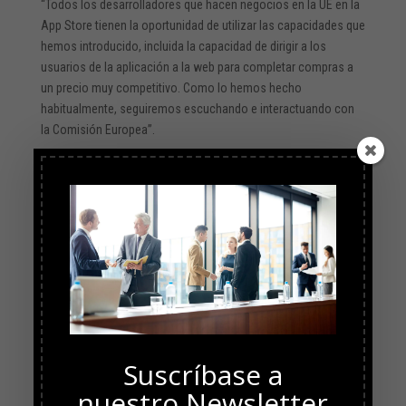
“Todos los desarrolladores que hacen negocios en la UE en la
App Store tienen la oportunidad de utilizar las capacidades que
hemos introducido, incluida la capacidad de dirigir a los
usuarios de la aplicación a la web para completar compras a
un precio muy competitivo. Como lo hemos hecho
habitualmente, seguiremos escuchando e interactuando con
la Comisión Europea”.
Fuente:
https://www.theguardian.com/technology/article/2024/jun/24/
apple-breach-eu-competition-rules-digital-markets-act
Suscríbase a
nuestro Newsletter