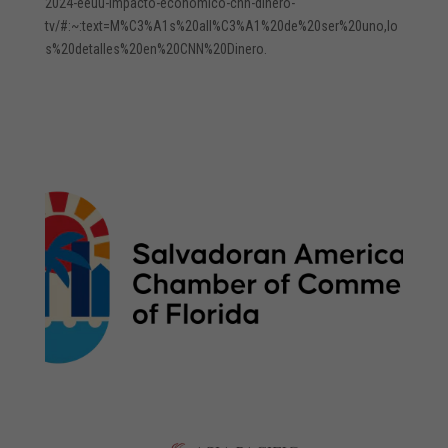
2024-eeuu-impacto-economico-cnn-dinero-
tv/#:~:text=M%C3%A1s%20all%C3%A1%20de%20ser%20uno,lo
s%20detalles%20en%20CNN%20Dinero.