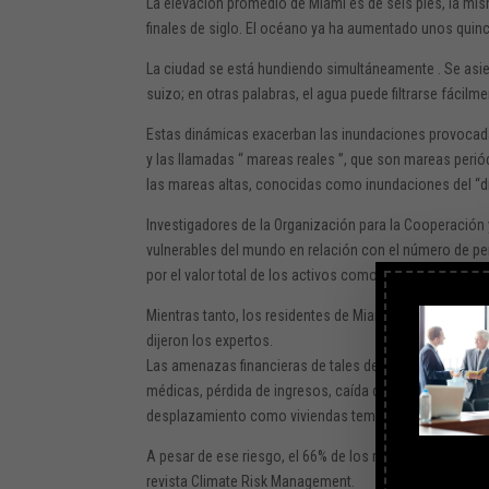
La elevación
promedio de Miami es de seis pies, la mis
finales de siglo. El océano ya ha aumentado unos quin
La ciudad se está
hundiendo
simultáneamente . Se asie
suizo; en otras palabras, el agua puede filtrarse
fácilme
Estas dinámicas exacerban las inundaciones provocadas 
y las llamadas “
mareas reales
”, que son mareas perió
las mareas altas, conocidas como inundaciones del “
Investigadores de la Organización para la Cooperación
vulnerables del mundo en relación con el número de pe
por el valor total de los activos como
edificios e infrae
Mientras tanto, los residentes de Miami también enfr
dijeron los expertos.
Las amenazas financieras de tales desastres climátic
médicas, pérdida de ingresos, caída del valor inmobili
desplazamiento como viviendas temporales o reubicaci
A pesar de ese riesgo, el 66% de los residentes del co
revista Climate Risk Management.