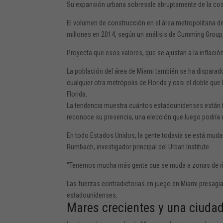
Su expansión urbana sobresale abruptamente de la costa
El volumen de construcción en el área metropolitana d
millones en 2014, según un análisis de Cumming Group,
Proyecta que esos valores, que se ajustan a la inflaci
La población del área de Miami también se ha disparad
cualquier otra metrópolis de Florida y casi el doble qu
Florida.
La tendencia muestra cuántos estadounidenses están fi
reconoce su presencia, una elección que luego podría 
En todo Estados Unidos, la gente
todavía se está muda
Rumbach, investigador principal del Urban Institute.
“Tenemos mucha más gente que se muda a zonas de ries
Las fuerzas contradictorias en juego en Miami presagi
estadounidenses.
Mares crecientes y una ciuda