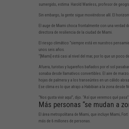
sumergido,
estima
Harold Wanless, profesor de geograf
Sin embargo, la gente sigue moviéndose allí. El horizont
El auge de Miami choca frontalmente con una verdad dura
directora de resiliencia de la ciudad de Miami.
El riesgo climático “siempre está en nuestros pensami
unos seis años.
″[Miami] está casi al nivel del mar, por lo que un poco 
Afuera, turistas y lugareños bañados por el sol pasab
sonaba desde llamativos convertibles. El aire de marz
hojas de palmera y a los transeúntes en un cálido abra
Ese clima es lo que atrajo a Habibian a la zona desde N
“Nos gusta vivir aquí”, dijo. “Así que veremos qué pasa”
Más personas “se mudan a zon
El área metropolitana de Miami, que incluye Miami, Fort
más de
6 millones
de personas.