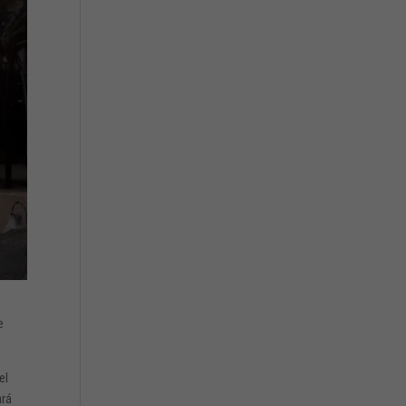
e
el
ará