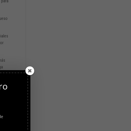
a para
queso
iales
por
más
ga
ro
s,
s
de
la