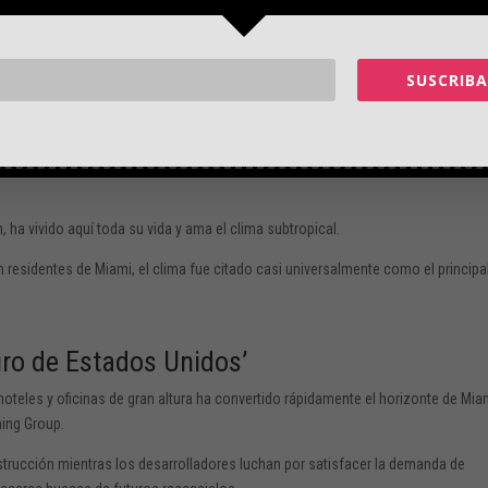
 cuartas partes, el 77%, de los residentes del condado de Miami-Dade dicen que
ntuales por encima del promedio nacional del 72%, según una
encuesta
de la Es
SUSCRIBA
l futuro cercano -tal vez 50 años, 100 años- debido al aumento del nivel del mar
i Beach.
ha vivido aquí toda su vida y ama el clima subtropical.
n residentes de Miami, el clima fue citado casi universalmente como el principa
uro de Estados Unidos’
hoteles y oficinas de gran altura ha convertido rápidamente el horizonte de Mia
ng Group.
strucción mientras los desarrolladores luchan por satisfacer la demanda de