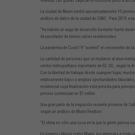
vivienda. Las grullas salpican el horizonte junto a las
La ciudad de Miami emitió aproximadamente 10 permisos
análisis de
datos
de la ciudad de CNBC . Para 2019, es
“Ha habido un auge de desarrollo bastante fuerte duran
desarrollador de bienes raíces residenciales.
La pandemia de Covid-19 “aceleró” el crecimiento de la ci
La cantidad de personas que se mudaron al área metro
centro metropolitano importante de EE. UU.,
según
la A
Con la libertad de trabajar desde cualquier lugar, muc
relativamente bajos y amplias oportunidades laborales, d
residencial cuya finalización está prevista para princ
precios comienzan en $1 millón.
Una gran parte de la migración reciente proviene de Ca
según un
análisis
de Miami Realtors .
“El clima es sólo una cosa en la que la gente piensa c
En lugares críticos como Miami, los intereses a corto p