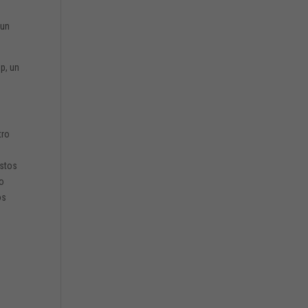
 un
p, un
tro
estos
io
os