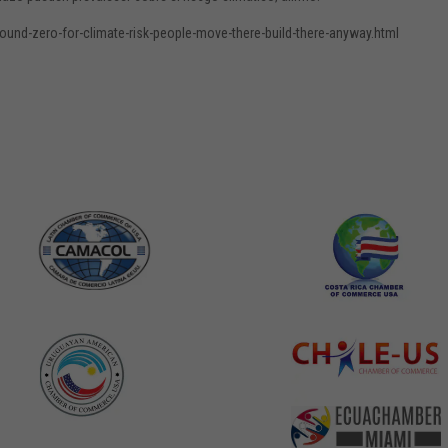
und-zero-for-climate-risk-people-move-there-build-there-anyway.html