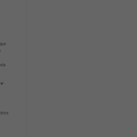
 que
e
oría
ew
otros