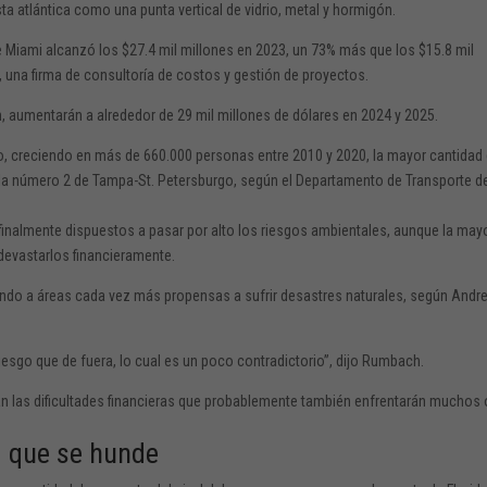
 atlántica como una punta vertical de vidrio, metal y hormigón.
e Miami alcanzó los $27.4 mil millones en 2023, un 73% más que los $15.8 mil
 una firma de consultoría de costos y gestión de proyectos.
ón, aumentarán a alrededor de 29
mil millones de dólares en 2024 y 2025.
o, creciendo en más de 660.000 personas entre 2010 y 2020, la mayor cantidad
e la número 2 de Tampa-St. Petersburgo,
según
el Departamento de Transporte d
nalmente dispuestos a pasar por alto los riesgos ambientales, aunque la may
devastarlos financieramente.
ndo a áreas
cada vez más propensas a sufrir desastres naturales, según Andr
go que de fuera, lo cual es un poco contradictorio”, dijo Rumbach.
an las dificultades financieras que probablemente también enfrentarán muchos 
d que se hunde