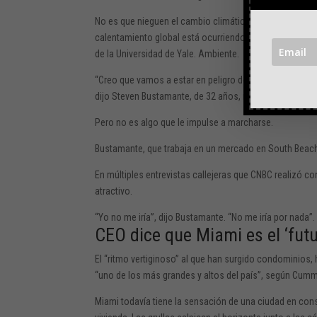
No es que nieguen el cambio climático: más de las tres
calentamiento global está ocurriendo, 5 puntos porce
de la Universidad de Yale. Ambiente.
“Creo que vamos a estar en peligro de perder tierra en e
dijo Steven Bustamante, de 32 años, residente de Miam
Pero no es algo que le impulse a marcharse.
Bustamante, que trabaja en un mercado en South Beach, 
En múltiples entrevistas callejeras que CNBC realizó co
atractivo.
“Yo no me iría”, dijo Bustamante. “No me iría por nada”.
CEO dice que Miami es el ‘fut
El “ritmo vertiginoso” al que han surgido condominios, 
“uno de los más grandes y altos del país”,
según
Cummi
Miami todavía tiene la sensación de una ciudad en con