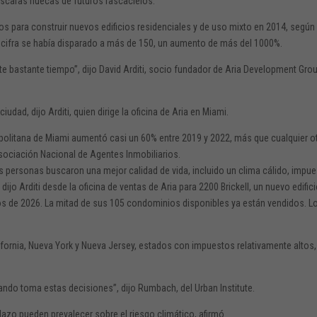
 cáscaras huecas de futuros rascacielos.
 para construir nuevos edificios residenciales y de uso mixto en 2014, según
a cifra se había disparado a más de 150, un aumento de más del 1000%.
te bastante tiempo”, dijo David Arditi, socio fundador de Aria Development Grou
udad, dijo Arditi, quien dirige la oficina de Aria en Miami.
politana de Miami aumentó casi un 60% entre 2019 y 2022, más que cualquier o
sociación Nacional de Agentes Inmobiliarios.
has personas buscaron una mejor calidad de vida, incluido un clima cálido, impu
ijo Arditi desde la oficina de ventas de Aria para 2200 Brickell, un nuevo edific
ipios de 2026. La mitad de sus 105 condominios disponibles ya están vendidos. L
lifornia, Nueva York y Nueva Jersey, estados con impuestos relativamente altos,
uando toma estas decisiones”, dijo Rumbach, del Urban Institute.
lazo pueden prevalecer sobre el riesgo climático, afirmó.