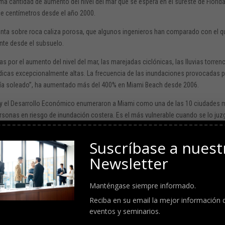
ma cantidad de aumento del nivel del mar
que se espera
en el sureste de Florid
ce centímetros desde el año 2000.
nta sobre roca caliza porosa, que algunos ingenieros han
comparado
con el 
nte
desde el subsuelo.
por el aumento del nivel del mar, las marejadas ciclónicas, las lluvias torrenc
dicas excepcionalmente altas. La frecuencia de las inundaciones provocadas 
día soleado”, ha aumentado
más del 400%
en Miami Beach desde 2006.
 y el Desarrollo Económico
enumeraron
a Miami como una de las 10 ciudades 
rsonas en riesgo de inundación costera. Es el más vulnerable cuando se lo juz
structura
en riesgo.
Suscríbase a nuest
entan un calor más extremo y tormentas cada vez más intensas, como huracane
Newsletter
os son numerosas: daños a la propiedad, mayores primas de seguros y factura
ario, disminución del turismo, pérdida de ganancias comerciales y costos de
Manténgase siempre informado.
ón, entre otros.
Reciba en su email la mejor información 
ndado de Miami-Dade dijeron que nunca se irían, según un
estudio
publicado en 
eventos y seminarios.