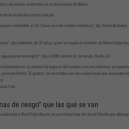
ía y desarrollo sostenible en la Universidad de Miami.
e de la ciudad ha crecido a la par.
 pero ineludible: es la “zona cero del cambio climático”, dijo Sonia Brubaker,
entos”, dijo Habibian, de 39 años, quien se mudó al condado de Miami-Dade ha
de agua puede sumergirlo”, dijo a CNBC dentro de su tienda, Studio 26.
an lentamente en su camino de regreso del océano cercano mientras el reguetó
o, unos perfectos 75 grados, se mezclaba con una suave brisa que acariciaba l
zo.
ueva York.
.
as de riesgo” que las que se van
 Lauderdale y West Palm Beach, es una franja baja del sur de Florida que alberga