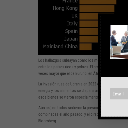
Los hallazgos subrayan cómo los mercados en recuper
entre los países ricos y pobres. El producto interno 
veces mayor que el de Burundi en África Oriental, segú
La invasión rusa de Ucrania en 2022 dañó una economía
energía y los alimentos se dispararan. Si bien eso ca
esos bienes se vieron especialmente afectadas a med
Aún así, no todos sintieron la presión. Las 500 person
combinadas el año pasado, y el director ejecutivo de Te
Bloomberg.