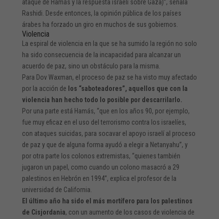
ataque de Hamás y la respuesta israelí sobre Gaza)”, señala
Rashidi. Desde entonces, la opinión pública de los países
árabes ha forzado un giro en muchos de sus gobiernos.
Violencia
La espiral de violencia en la que se ha sumido la región no solo
ha sido consecuencia de la incapacidad para alcanzar un
acuerdo de paz, sino un obstáculo para la misma.
Para Dov Waxman, el proceso de paz se ha visto muy afectado
por la acción de
los “saboteadores”, aquellos que con la
violencia han hecho todo lo posible por descarrilarlo.
Por una parte está Hamás, “que en los años 90, por ejemplo,
fue muy eficaz en el uso del terrorismo contra los israelíes,
con ataques suicidas, para socavar el apoyo israelí al proceso
de paz y que de alguna forma ayudó a elegir a Netanyahu”, y
por otra parte los colonos extremistas, “quienes también
jugaron un papel, como cuando un colono masacró a 29
palestinos en Hebrón en 1994”, explica el profesor de la
universidad de California.
El último año ha sido el más mortífero para los palestinos
de Cisjordania
, con un aumento de los casos de violencia de