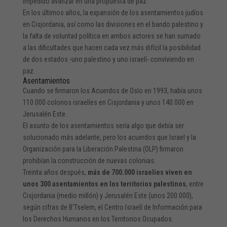
impedido avanzar en una propuesta de paz.
En los últimos años, la expansión de los asentamientos judíos
en Cisjordania, así como las divisiones en el bando palestino y
la falta de voluntad política en ambos actores se han sumado
a las dificultades que hacen cada vez más difícil la posibilidad
de dos estados -uno palestino y uno israelí- conviviendo en
paz.
Asentamientos
Cuando se firmaron los Acuerdos de Oslo en 1993, había unos
110.000 colonos israelíes en Cisjordania y unos 140.000 en
Jerusalén Este.
El asunto de los asentamientos sería algo que debía ser
solucionado más adelante, pero los acuerdos que Israel y la
Organización para la Liberación Palestina (OLP) firmaron
prohibían la construcción de nuevas colonias.
Treinta años después,
más de 700.000 israelíes viven en
unos 300 asentamientos en los territorios palestinos
, entre
Cisjordania (medio millón) y Jerusalén Este (unos 200.000),
según cifras de B’Tselem, el Centro Israelí de Información para
los Derechos Humanos en los Territorios Ocupados.