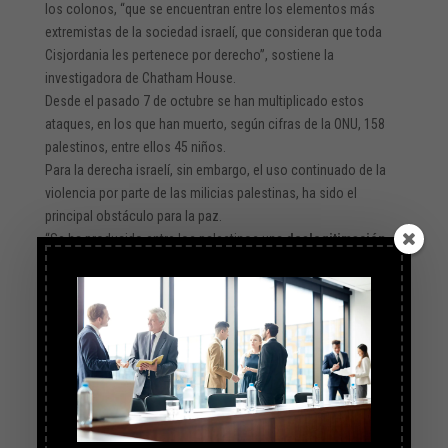
los colonos, “que se encuentran entre los elementos más
extremistas de la sociedad israelí, que consideran que toda
Cisjordania les pertenece por derecho”, sostiene la
investigadora de Chatham House.
Desde el pasado 7 de octubre se han multiplicado estos
ataques, en los que han muerto, según cifras de la ONU, 158
palestinos, entre ellos 45 niños.
Para la derecha israelí, sin embargo, el uso continuado de la
violencia por parte de las milicias palestinas, ha sido el
principal obstáculo para la paz.
“Se ha producido entre los palestinos una
deslegitimación
de Israel y una demonización de los judíos
, que han llevado
a cabo una enorme campaña de incitación contra Israel, tanto
desde Hamás como desde la Autoridad Palestina”, argumenta
Khaled Abu Toameh.
Hamás, añade el analista del
think tank
israelí, “ha destruido el
proyecto nacional palestino y las aspiraciones para una
solución de dos Estados, ya que ha mandado un mensaje a
los judíos israelíes de que los palestinos no están realmente
interesados en la paz”.