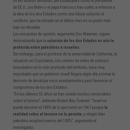
En las últimas semanas, personalidades como el presidente
de EE.U. Joe Biden o el papa Francisco han vuelto a referirse a
la idea de los dos Estados como una futura solución al
conflicto, que ha entrado en el último mes en su punto más
bajo en décadas.
Las encuestas de opinión, argumenta Dov Waxman, siguen
demostrando que la
solución de los dos Estados es aún la
preferida entre palestinos e israelíes.
Sin embargo, para el profesor de la universidad de California, la
situación en Cisjordania, con cientos de miles de colonos
incrustados en lo más profundo del territorio, hace muy
improbable que un gobierno israelí llegara algún día a tomar la
decisión de desalojar esos asentamientos para favorecer el
compromiso de los dos Estados.
“En los últimos 55 años se han creado hechos irreversibles
sobre el terreno”, defiende Khaled Abu Toameh. “Israel no
puede devolver el 100% de lo que tomó en 1967 porque
la
realidad sobre el terreno no lo permite
, y ningún líder
palestino aceptará menos del 100%”, argumenta el
investigador.