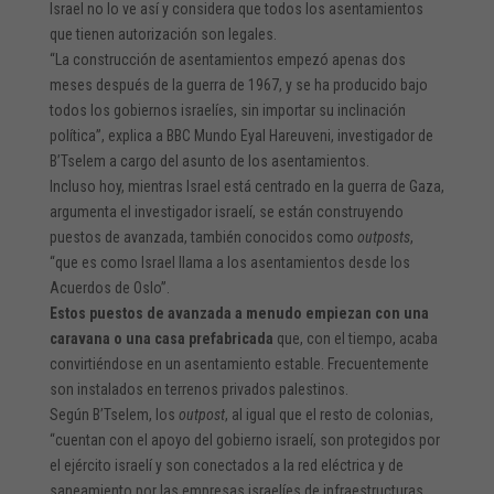
Israel no lo ve así y considera que todos los asentamientos
que tienen autorización son legales.
“La construcción de asentamientos empezó apenas dos
meses después de la guerra de 1967, y se ha producido bajo
todos los gobiernos israelíes, sin importar su inclinación
política”, explica a BBC Mundo Eyal Hareuveni, investigador de
B’Tselem a cargo del asunto de los asentamientos.
Incluso hoy, mientras Israel está centrado en la guerra de Gaza,
argumenta el investigador israelí, se están construyendo
puestos de avanzada, también conocidos como
outposts
,
“que es como Israel llama a los asentamientos desde los
Acuerdos de Oslo”.
Estos puestos de avanzada a menudo empiezan con una
caravana o una casa prefabricada
que, con el tiempo, acaba
convirtiéndose en un asentamiento estable. Frecuentemente
son instalados en terrenos privados palestinos.
Según B’Tselem, los
outpost
, al igual que el resto de colonias,
“cuentan con el apoyo del gobierno israelí, son protegidos por
el ejército israelí y son conectados a la red eléctrica y de
saneamiento por las empresas israelíes de infraestructuras,