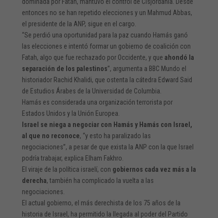
dominada por Fatah, mantuvo el control de Cisjordania. Desde
entonces no se han repetido elecciones y un Mahmud Abbas,
el presidente de la ANP, sigue en el cargo.
“Se perdió una oportunidad para la paz cuando Hamás ganó
las elecciones e intentó formar un gobierno de coalición con
Fatah, algo que fue rechazado por Occidente, y que
ahondó la
separación de los palestinos
”, argumenta a BBC Mundo el
historiador Rachid Khalidi, que ostenta la cátedra Edward Said
de Estudios Árabes de la Universidad de Columbia.
Hamás es considerada una organización terrorista por
Estados Unidos y la Unión Europea.
Israel se niega a negociar con Hamás y Hamás con Israel,
al que no reconoce
, “y esto ha paralizado las
negociaciones”, a pesar de que exista la ANP con la que Israel
podría trabajar, explica Elham Fakhro.
El viraje de la política israelí, con
gobiernos cada vez más a la
derecha
, también ha complicado la vuelta a las
negociaciones.
El actual gobierno, el más derechista de los 75 años de la
historia de Israel, ha permitido la llegada al poder del Partido