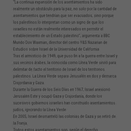
“La continua expansión de los asentamientos ha sido
realmente un obstáculo para la paz, no solo por la cantidad de
asentamientos que tendrían que ser evacuados, sino porque
los palestinos lo interpretan como un signo de que los
israelíes no están realmente interesados en permitir el
establecimiento de un Estado palestino”, argumenta a BBC
Mundo Dov Waxman, director del centro Y&S Nazarian de
Estudios sobre Israel de la Universidad de California.
Tras el armisticio de 1949, que puso fin a la guerra entre Israel y
sus vecinos árabes, la conocida como Línea Verde sirvió para
delimitar de facto el territorio de Israel de los territorios
palestinos. La Línea Verde separa Jerusalén en dos y demarca
Cisjordania y Gaza.
Durante la Guerra de los Seis Días en 1967, Israel anexionó
Jerusalén Este y ocupó Gaza y Cisjordania, donde los
sucesivos gobiernos israelíes han construido asentamientos
judíos, ignorando la Línea Verde.
En 2005, Israel desmanteló las colonias de Gaza y se retiró de
la Franja.
Todos estos asentamientos son, según el derecho