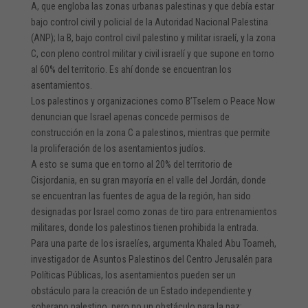
A, que engloba las zonas urbanas palestinas y que debía estar
bajo control civil y policial de la Autoridad Nacional Palestina
(ANP); la B, bajo control civil palestino y militar israelí, y la zona
C, con pleno control militar y civil israelí y que supone en torno
al 60% del territorio. Es ahí donde se encuentran los
asentamientos.
Los palestinos y organizaciones como B’Tselem o Peace Now
denuncian que Israel apenas concede permisos de
construcción en la zona C a palestinos, mientras que permite
la proliferación de los asentamientos judíos.
A esto se suma que en torno al 20% del territorio de
Cisjordania, en su gran mayoría en el valle del Jordán, donde
se encuentran las fuentes de agua de la región, han sido
designadas por Israel como zonas de tiro para entrenamientos
militares, donde los palestinos tienen prohibida la entrada.
Para una parte de los israelíes, argumenta Khaled Abu Toameh,
investigador de Asuntos Palestinos del Centro Jerusalén para
Políticas Públicas, los asentamientos pueden ser un
obstáculo para la creación de un Estado independiente y
soberano palestino, pero no un obstáculo para la paz: