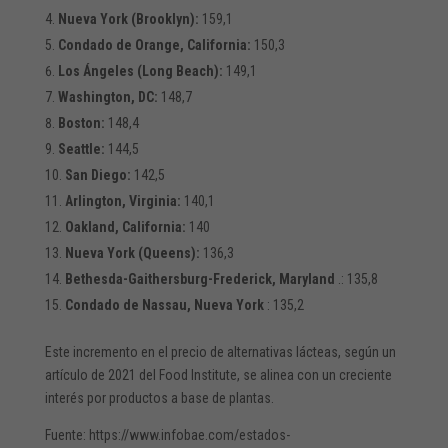
Nueva York (Brooklyn):
159,1
Condado de Orange, California:
150,3
Los Ángeles (Long Beach):
149,1
Washington, DC:
148,7
Boston:
148,4
Seattle:
144,5
San Diego:
142,5
Arlington, Virginia:
140,1
Oakland, California:
140
Nueva York (Queens):
136,3
Bethesda-Gaithersburg-Frederick, Maryland
.: 135,8
Condado de Nassau, Nueva York
: 135,2
Este incremento en el precio de alternativas lácteas, según un
artículo de 2021 del Food Institute, se alinea con un creciente
interés por productos a base de plantas.
Fuente: https://www.infobae.com/estados-