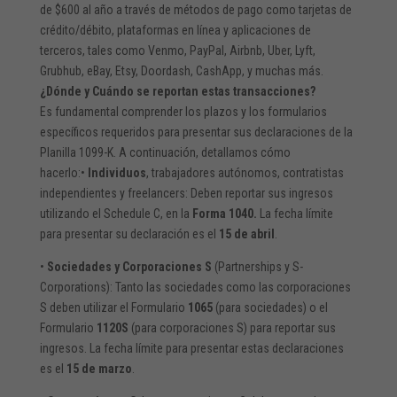
de $600 al año a través de métodos de pago como tarjetas de
crédito/débito, plataformas en línea y aplicaciones de
terceros, tales como Venmo, PayPal, Airbnb, Uber, Lyft,
Grubhub, eBay, Etsy, Doordash, CashApp, y muchas más.
¿Dónde y Cuándo se reportan estas transacciones?
Es fundamental comprender los plazos y los formularios
específicos requeridos para presentar sus declaraciones de la
Planilla 1099-K. A continuación, detallamos cómo
hacerlo:•
Individuos
, trabajadores autónomos, contratistas
independientes y freelancers: Deben reportar sus ingresos
utilizando el Schedule C, en la
Forma 1040.
La fecha límite
para presentar su declaración es el
15 de abril
.
•
Sociedades y Corporaciones S
(Partnerships y S-
Corporations): Tanto las sociedades como las corporaciones
S deben utilizar el Formulario
1065
(para sociedades) o el
Formulario
1120S
(para corporaciones S) para reportar sus
ingresos. La fecha límite para presentar estas declaraciones
es el
15 de marzo
.