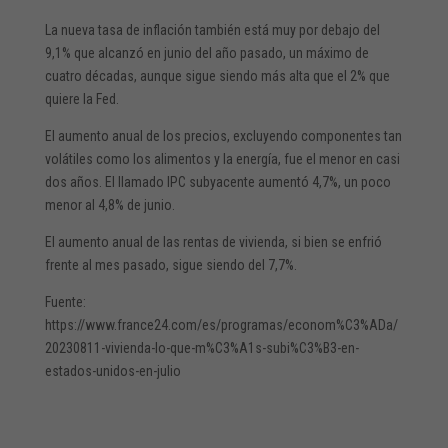
La nueva tasa de inflación también está muy por debajo del
9,1% que alcanzó en junio del año pasado, un máximo de
cuatro décadas, aunque sigue siendo más alta que el 2% que
quiere la Fed.
El aumento anual de los precios, excluyendo componentes tan
volátiles como los alimentos y la energía, fue el menor en casi
dos años. El llamado IPC subyacente aumentó 4,7%, un poco
menor al 4,8% de junio.
El aumento anual de las rentas de vivienda, si bien se enfrió
frente al mes pasado, sigue siendo del 7,7%.
Fuente:
https://www.france24.com/es/programas/econom%C3%ADa/
20230811-vivienda-lo-que-m%C3%A1s-subi%C3%B3-en-
estados-unidos-en-julio