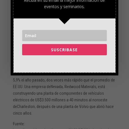
Reciba en su email la mejor información de
“Podrías arreglarte el cabello, las uñas, básicamente podrías
eventos y seminarios.
vivir tu vida. Y aquí también tiene impuestos a la propiedad más
bajos”, dijo Woods.
A unos metros de distancia,Rosemary Taibi, de 59 años,
estuvo de acuerdo. Ella y su esposo redujeron sus impuestos
a la propiedad deUS$16,000 aUS$2,000 después de mudarse
SUSCRIBASE
de Randolph,Nueva Jersey: “Es una gran diferencia”.
Los habitantes del noreste se están mudando aquí, pero, lo
que es más sorprendente, también lo hacen los californianos.
El empleo en el área metropolitana de Charleston creció un
5,9% el año pasado, dos veces más rápido que el promedio de
EE.UU. Una empresa deNevada, Redwood Materials, está
construyendo una planta de componentes de vehículos
eléctricos de US$3.500 millones a 40 minutos al noroeste
deCharleston, después de una planta de Volvo que abrió hace
cinco años.
Fuente: