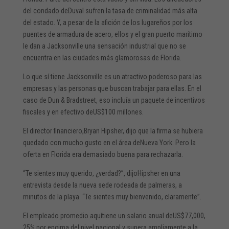
del condado deDuval sufren la tasa de criminalidad más alta
del estado. Y, a pesar de la afición de los lugareños por los
puentes de armadura de acero, ellos y el gran puerto marítimo
le dan a Jacksonville una sensación industrial que no se
encuentra en las ciudades más glamorosas de Florida.
Lo que sí tiene Jacksonville es un atractivo poderoso para las
empresas y las personas que buscan trabajar para ellas. En el
caso de Dun & Bradstreet, eso incluía un paquete de incentivos
fiscales y en efectivo deUS$100 millones.
El director financiero,Bryan Hipsher, dijo que la firma se hubiera
quedado con mucho gusto en el área deNueva York. Pero la
oferta en Florida era demasiado buena para rechazarla.
“Te sientes muy querido, ¿verdad?”, dijoHipsher en una
entrevista desde la nueva sede rodeada de palmeras, a
minutos de la playa. “Te sientes muy bienvenido, claramente”.
El empleado promedio aquítiene un salario anual deUS$77,000,
25% por encima del nivel nacional y supera ampliamente a la