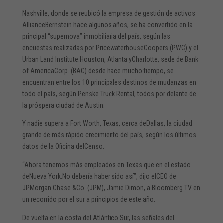
Nashville, donde se reubicó la empresa de gestión de activos
AllianceBernstein hace algunos años, se ha convertido en la
principal “supernova” inmobiliaria del país, según las
encuestas realizadas por PricewaterhouseCoopers (PWC) y el
Urban Land Institute.Houston, Atlanta yCharlotte, sede de Bank
of AmericaCorp. (BAC) desde hace mucho tiempo, se
encuentran entre los 10 principales destinos de mudanzas en
todo el país, según Penske Truck Rental, todos por delante de
la próspera ciudad de Austin.
Y nadie supera a Fort Worth, Texas, cerca deDallas, la ciudad
grande de más rápido crecimiento del país, según los últimos
datos de la Oficina delCenso.
“Ahora tenemos más empleados en Texas que en el estado
deNueva York.No debería haber sido así”, dijo elCEO de
JPMorgan Chase &Co. (JPM), Jamie Dimon, a Bloomberg TV en
un recorrido por el sur a principios de este año.
De vuelta en la costa del Atlántico Sur, las señales del