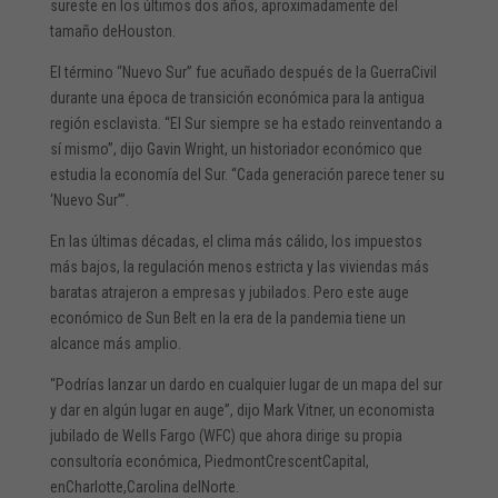
sureste en los últimos dos años, aproximadamente del
tamaño deHouston.
El término “Nuevo Sur” fue acuñado después de la GuerraCivil
durante una época de transición económica para la antigua
región esclavista. “El Sur siempre se ha estado reinventando a
sí mismo”, dijo Gavin Wright, un historiador económico que
estudia la economía del Sur. “Cada generación parece tener su
‘Nuevo Sur’”.
En las últimas décadas, el clima más cálido, los impuestos
más bajos, la regulación menos estricta y las viviendas más
baratas atrajeron a empresas y jubilados. Pero este auge
económico de Sun Belt en la era de la pandemia tiene un
alcance más amplio.
“Podrías lanzar un dardo en cualquier lugar de un mapa del sur
y dar en algún lugar en auge”, dijo Mark Vitner, un economista
jubilado de Wells Fargo (WFC) que ahora dirige su propia
consultoría económica, PiedmontCrescentCapital,
enCharlotte,Carolina delNorte.