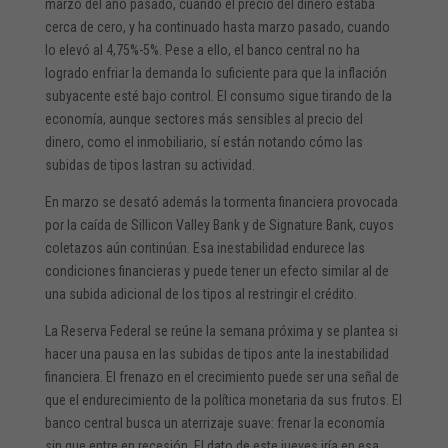
marzo del año pasado, cuando el precio del dinero estaba
cerca de cero, y ha continuado hasta marzo pasado, cuando
lo elevó al 4,75%-5%. Pese a ello, el banco central no ha
logrado enfriar la demanda lo suficiente para que la inflación
subyacente esté bajo control. El consumo sigue tirando de la
economía, aunque sectores más sensibles al precio del
dinero, como el inmobiliario, sí están notando cómo las
subidas de tipos lastran su actividad.
En marzo se desató además la tormenta financiera provocada
por la caída de Sillicon Valley Bank y de Signature Bank, cuyos
coletazos aún continúan. Esa inestabilidad endurece las
condiciones financieras y puede tener un efecto similar al de
una subida adicional de los tipos al restringir el crédito.
La Reserva Federal se reúne la semana próxima y se plantea si
hacer una pausa en las subidas de tipos ante la inestabilidad
financiera. El frenazo en el crecimiento puede ser una señal de
que el endurecimiento de la política monetaria da sus frutos. El
banco central busca un aterrizaje suave: frenar la economía
sin que entre en recesión. El dato de este jueves iría en esa