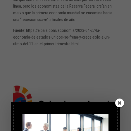
línea, pero los economistas de la Reserva Federal creían en
marzo que la primera economía mundial se encamina hacia
una “recesión suave” a finales de año.
Fuente: https://elpais.com/economia/2023-04-27/la-
economia-de-estados-unidos-se-frena-y-crece-solo-a-un-
ritmo-del-11-en-el-primer-trimestre.html