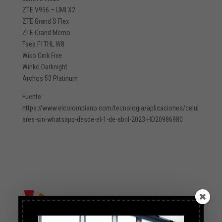
ZTE V956 – UMI X2
ZTE Grand S Flex
ZTE Grand Memo
Faea F1THL W8
Wiko Cink Five
Winko Darknight
Archos 53 Platinum
Fuente:
https://www.elcolombiano.com/tecnologia/aplicaciones/celul
ares-sin-whatsapp-desde-el-1-de-abril-2023-HD20986980