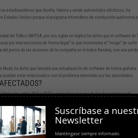
esa estadounidense que diseña, fabrica y vende automóviles eléctricos, ha
s en Estados Unidos porque el programa informático de conducción autónoma 
dad del Tráfico (NHTSA, por sus siglas en inglés) ha dicho que el software de 
pasar por intersecciones de forma ilegal” lo que incrementa el “riesgo” de sufrir
 del precio de las acciones de la compañía en el índice Nasdaq, con una pérdi
lon Musk, ha dicho que lanzará una actualización de software de forma gratuita,
ue puedan estar relacionados con el problema detectado por las autoridades.
 AFECTADOS?
los fabricados entre 2016 y 2023 y equipados con uno de los dos sistemas de
. La orden de la NHTSA es retirar estos vehículos, pero la compañía ha manif
Suscríbase a nuest
adoras.
Newsletter
uce solo horas después de que la Casa Blanca, que promueve la fabricación y e
te de su red de estaciones de carga (un mínimo de 7.500 puntos en total, para fi
Manténgase siempre informado.
tario estadounidense arrancara de Musk el compromiso. El propósito del Gobi