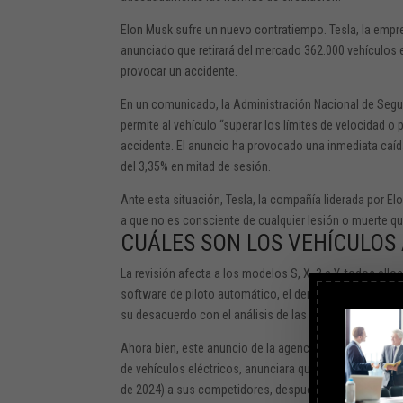
Elon Musk sufre un nuevo contratiempo. Tesla, la empr
anunciado que retirará del mercado 362.000 vehículo
provocar un accidente.
En un comunicado, la Administración Nacional de Seguri
permite al vehículo “superar los límites de velocidad o 
accidente. El anuncio ha provocado una inmediata caída
del 3,35% en mitad de sesión.
Ante esta situación, Tesla, la compañía liderada por E
a que no es consciente de cualquier lesión o muerte q
CUÁLES SON LOS VEHÍCULOS
La revisión afecta a los modelos S, X, 3 e Y, todos el
software de piloto automático, el denominado FSD Beta
su desacuerdo con el análisis de las autoridades regul
Ahora bien, este anuncio de la agencia federal se prod
de vehículos eléctricos, anunciara que Tesla abrirá par
de 2024) a sus competidores, después de que el manda