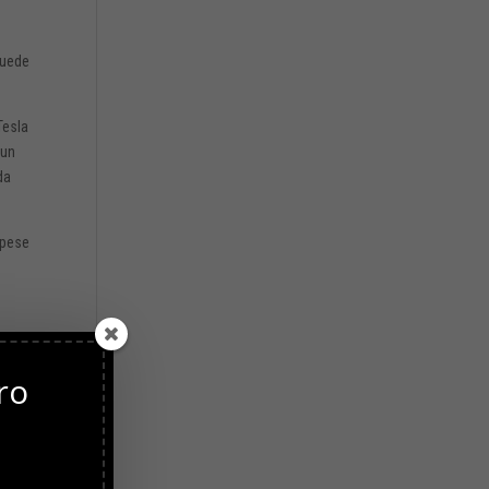
puede
Tesla
 un
da
 pese
estado
ro
l uso
nales
erno