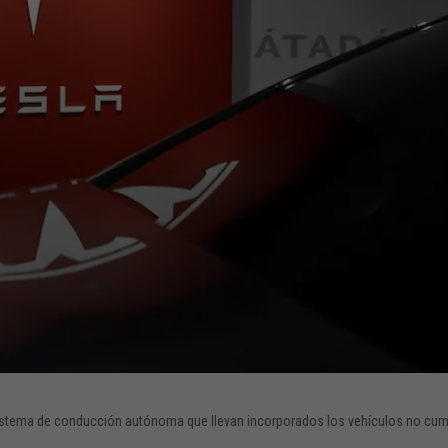
l sistema de conducción autónoma que llevan incorporados los vehículos no cu