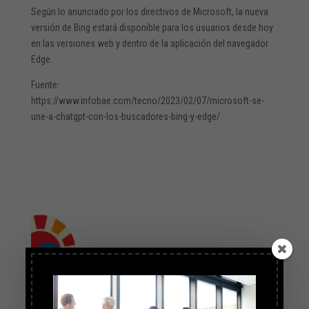
Según lo anunciado por los directivos de Microsoft, la nueva
versión de Bing estará disponible para los usuarios desde hoy
en las versiones web y dentro de la aplicación del navegador
Edge.
Fuente:
https://www.infobae.com/tecno/2023/02/07/microsoft-se-
une-a-chatgpt-con-los-buscadores-bing-y-edge/