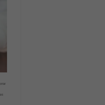
orrar
sas