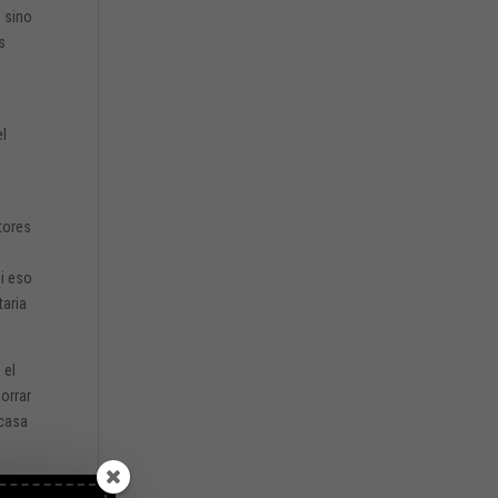
, sino
s
el
ctores
si eso
taria
 el
horrar
 casa
s, la