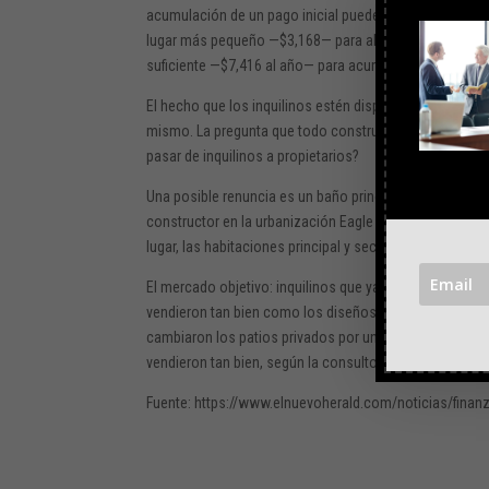
acumulación de un pago inicial puede ser mucho más rápi
lugar más pequeño —$3,168— para ahorrar 10% para una c
suficiente —$7,416 al año— para acumular un pago inic
El hecho que los inquilinos estén dispuestos a hacer ta
mismo. La pregunta que todo constructor debe respond
pasar de inquilinos a propietarios?
Una posible renuncia es un baño principal grande y co
constructor en la urbanización Eagle Ridge, en el sur d
lugar, las habitaciones principal y secundaria comparte
El mercado objetivo: inquilinos que ya estaban acostu
vendieron tan bien como los diseños más convencionales
cambiaron los patios privados por una ubicación privil
vendieron tan bien, según la consultora, que el constru
Fuente: https://www.elnuevoherald.com/noticias/finan