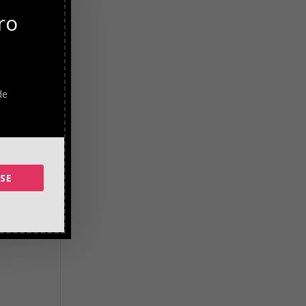
do un
ro
 lo
ra
de
n
 su
SE
as se