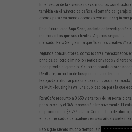
En el sector de la vivienda nueva, muchos constructor
también en el número de baños, el tamaño del garaje o d
costos para sea menos costoso construir según sus p
En el futuro, dice Anja Seng, analista de Investigación
mismos retos que sus clientes. Algunos seguirán adela
mercado. Pero Seng afirma que “los más creativos” a
Algunos constructores, como los tres mencionados en u
principales, otro eliminó los patios privados y el terce
sigan pronto el ejemplo. Y si otros constructores nec
RentCafe, un motor de búsqueda de alquileres, que desc
les ayuda a ahorrar para una casa un poco más rápido.
de Multi-Housing News, una publicación para la que es
RentCafe preguntó a 3,659 visitantes de su portal digita
pago inicial, y el 36% respondió afirmativamente. El es
un promedio de $3,735 al año. Con ese tipo de ahorro, el
en sus mercados particulares en seis años y siete mes
Eso sigue siendo mucho tiempo, sin duda, pero eso es s