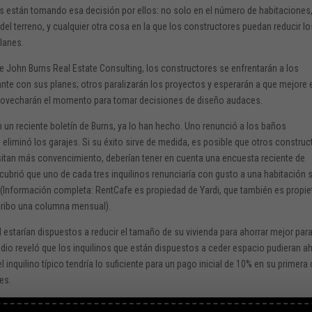
es están tomando esa decisión por ellos: no solo en el número de habitaciones
el terreno, y cualquier otra cosa en la que los constructores puedan reducir lo
lanes.
 de John Burns Real Estate Consulting, los constructores se enfrentarán a los
nte con sus planes; otros paralizarán los proyectos y esperarán a que mejore 
provecharán el momento para tomar decisiones de diseño audaces.
n reciente boletín de Burns, ya lo han hecho. Uno renunció a los baños
ro eliminó los garajes. Si su éxito sirve de medida, es posible que otros constru
esitan más convencimiento, deberían tener en cuenta una encuesta reciente de
ubrió que uno de cada tres inquilinos renunciaría con gusto a una habitación 
 (Información completa: RentCafe es propiedad de Yardi, que también es propie
cribo una columna mensual).
l estarían dispuestos a reducir el tamaño de su vivienda para ahorrar mejor para
tudio reveló que los inquilinos que están dispuestos a ceder espacio pudieran a
 inquilino típico tendría lo suficiente para un pago inicial de 10% en su primera
es.
in añadir ningún otro fondo, y es solo el promedio nacional. En algunos lugare