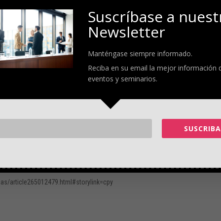
da. En Dayton, Ohio, por ejemplo, un inquilino ahorraría lo suficiente alquilan
Suscríbase a nuest
asa de $57,652 en solo 21 meses. Y un inquilino en Filadelfia ahorraría lo
Newsletter
ial de 10% para una casa de $142,288 en 22 meses.
l sacrificio para cumplir sus sueños debería animar a los constructores a hacer
Manténgase siempre informado.
er es: ¿a qué están dispuestos a renunciar los compradores de primera vez pa
Reciba en su email la mejor información 
eventos y seminarios.
stoso, con ducha y bañera, ducha separada y dos lavabos. Eso es lo que hizo u
e Seattle, donde dos de los cinco planos ofrecidos no tienen baño principal. En
n un baño, según el informe de Burns.
SUSCRIBA
mbrados a compartir un baño. El resultado: Los planos de baño compartido se
 del constructor. En la comunidad Kissing Tree, en el de Austin, Texas, se
egiada en la que las casas agrupadas tienen vistas a un campo de golf. Las cas
ctor va a abrir dos nuevas fases.
zas/article265012479.html#storylink=cpy